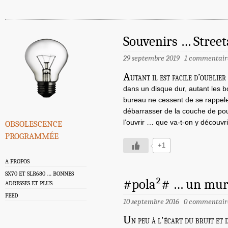
Souvenirs … Street
29 septembre 2019
1 commentair
A
utant il est facile d’oublie
dans un disque dur, autant les b
bureau ne cessent de se rappele
débarrasser de la couche de pou
obsolescence
l’ouvrir … que va-t-on y découvri
programmée
+1
A PROPOS
SX70 ET SLR680 … BONNES
#pola²# … un mur 
ADRESSES ET PLUS
FEED
10 septembre 2016
0 commentair
U
n peu à l'écart du bruit et 