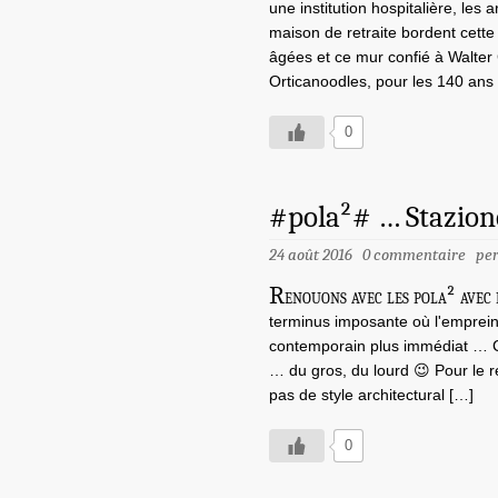
une institution hospitalière, les
maison de retraite bordent cett
âgées et ce mur confié à Walter 
Orticanoodles, pour les 140 ans d
0
#pola²# … Stazion
24 août 2016
0 commentaire
pe
R
enouons avec les pola² avec
terminus imposante où l'emprei
contemporain plus immédiat … Ca
… du gros, du lourd 😉 Pour le r
pas de style architectural […]
0