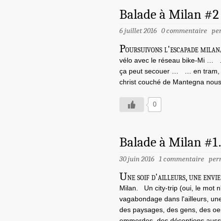
Balade à Milan #2
6 juillet 2016
0 commentaire
pe
P
oursuivons l'escapade milana
vélo avec le réseau bike-Mi … …
ça peut secouer … … en tram, di
christ couché de Mantegna nous
0
Balade à Milan #
30 juin 2016
1 commentaire
per
U
ne soif d'ailleurs, une envie
Milan. Un city-trip (oui, le mot n
vagabondage dans l'ailleurs, une
des paysages, des gens, des oeu
emmerdes, des déceptions aussi