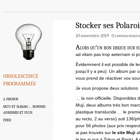
Stocker ses Polaro
10 novembre 2019
0 commentair
A
lors qu’un bon disque dur s
ad vitam pas trop aeternam si po
Évidemment il est possible de les
jusqu’il y a peu). Un album par co
obsolescence
vous prend de réactiver vos sou
programmée
Je vous propose deux solutions
… la non-officielle. Disponibles
A PROPOS
Muji, deux albums très bon marc
SX70 ET SLR680 … BONNES
plastique translucide … le premi
ADRESSES ET PLUS
au recto, 2 au verso) soit 136/p
FEED
pour 56 photos (aux prix respect
ai pas trouvés sur
le site Muji
al
je les ai vus à Tokyo et Paris).