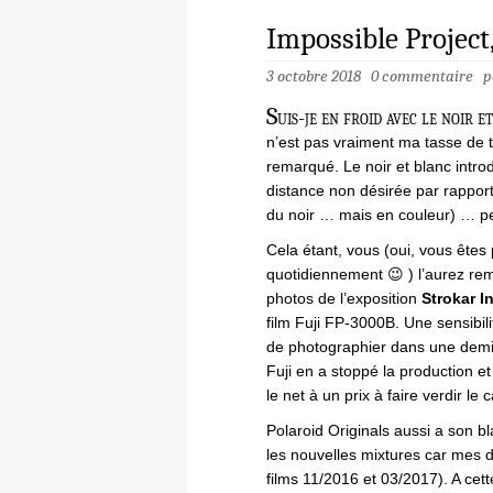
Impossible Project,
3 octobre 2018
0 commentaire
p
S
uis-je en froid avec le noir e
n’est pas vraiment ma tasse de t
remarqué. Le noir et blanc intro
distance non désirée par rapport 
du noir … mais en couleur) … pe
Cela étant, vous (oui, vous êtes 
quotidiennement 😉 ) l’aurez rem
photos de l’exposition
Strokar I
film Fuji FP-3000B. Une sensibil
de photographier dans une demi
Fuji en a stoppé la production et
le net à un prix à faire verdir le c
Polaroid Originals aussi a son b
les nouvelles mixtures car mes 
films 11/2016 et 03/2017). A cette