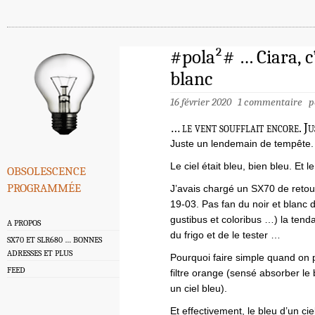
#pola²# … Ciara, c’
blanc
16 février 2020
1 commentaire
p
… le vent soufflait encore. Ju
Juste un lendemain de tempête.
obsolescence
Le ciel était bleu, bien bleu. Et l
programmée
J’avais chargé un SX70 de retou
19-03. Pas fan du noir et blanc 
gustibus et coloribus …) la tendan
A PROPOS
du frigo et de le tester …
SX70 ET SLR680 … BONNES
ADRESSES ET PLUS
Pourquoi faire simple quand on p
FEED
filtre orange (sensé absorber le
un ciel bleu).
Et effectivement, le bleu d’un ci