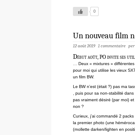
0
Un nouveau film no
12 août 2019
1 commentaire
per
D
ébut août, PO invite ses uti
… Deux « mixtures » différentes
pour moi qui utilise les vieux SX
un film BW.
Le BW n’est (était ?) pas ma tas
, puis pour sa non-stabilité dans
pas vraiment désiré (par moi) et
non ?
Curieux, j’ai commandé 2 packs (
la premier photo (une héméroca
(mollette darken/lighten en pos