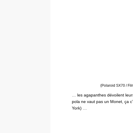
{Polaroid SX70 / Fi
… les agapanthes dévoilent leu
pola ne vaut pas un Monet, ça 
York) …