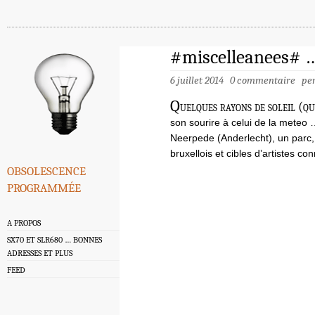
#miscelleanees# …
6 juillet 2014
0 commentaire
pe
Q
uelques rayons de soleil (qu
son sourire à celui de la meteo 
Neerpede (Anderlecht), un parc,
bruxellois et cibles d’artistes c
obsolescence
programmée
A PROPOS
SX70 ET SLR680 … BONNES
ADRESSES ET PLUS
FEED