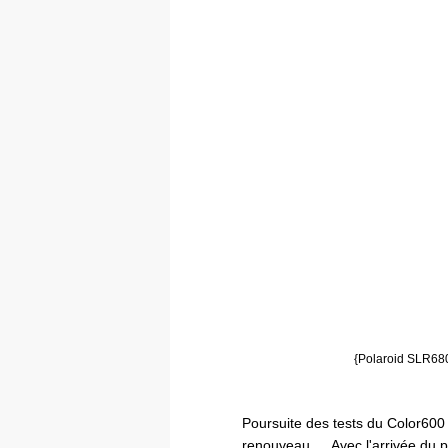
{Polaroid SLR680
Poursuite des tests du Color600
renouveau … Avec l'arrivée du pr