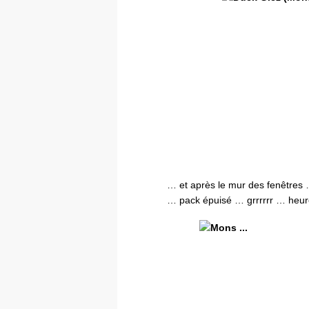
… et après le mur des fenêtres …
… pack épuisé … grrrrrr … heure