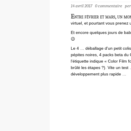
14 avril 2017
0 commentaire
pe
E
ntre février et mars, un mom
virtuel, et pourtant vous prenez 
Et encore quelques jours de bab
😉
Le 4 … déballage d'un petit col
pépites noires, 4 packs beta du
l'étiquette indique « Color Film
brûlé les étapes ?). Vite un tes
développement plus rapide …