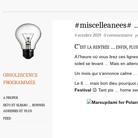
#miscelleanees# 
4 octobre 2019
0 commentaire
p
C’
est la rentrée … enfin, pl
A l’heure où vous lirez ces lignes
soleil se levant … Mais en atte
obsolescence
Un mois qui s’annonce calme …
programmée
Le 6 … mais bon dieu pourquoi al
Festival
😉 Tant pis … home swe
A PROPOS
SX70 ET SLR680 … BONNES
ADRESSES ET PLUS
FEED