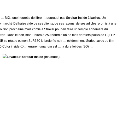
 … BXL, une heurette de libre … pourquoi pas
Strokar Inside à Ixelles
. Un
rmarché Delhaize vidé de ses clients, de ses rayons, de ses articles, promis à une
lition prochaine mais confié à Strokar pour en faire un temple éphémère du
etart. Dans le noir, mon Polaroid 250 nourri d’un de mes derniers packs de Fuji FP-
B se régale et mon SLR680 le broie (le noir … évidemment. Surtout avec du film
 Color inside 🙁 … errare humanum est … la dure loi des ISO) …