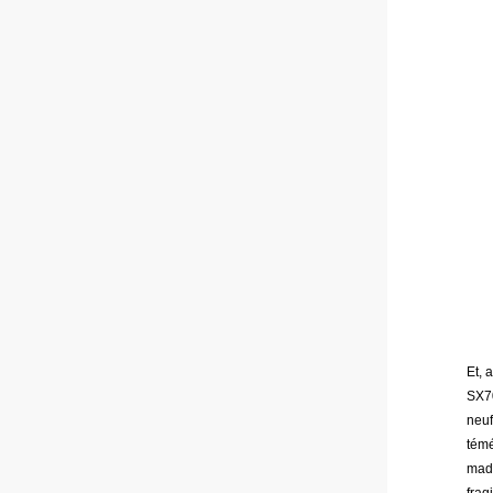
Et, 
SX70
neu
témé
made