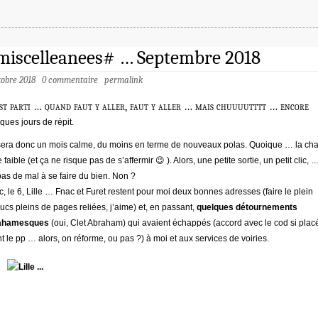
miscelleanees# … Septembre 2018
tobre 2018
0 commentaire
permalink
st parti … quand faut y aller, faut y aller … mais chuuuutttt … encore
ques jours de répit.
era donc un mois calme, du moins en terme de nouveaux polas. Quoique … la cha
e faible (et ça ne risque pas de s’affermir 😉 ). Alors, une petite sortie, un petit clic, 
pas de mal à se faire du bien. Non ?
, le 6, Lille … Fnac et Furet restent pour moi deux bonnes adresses (faire le plein
rucs pleins de pages reliées, j’aime) et, en passant,
quelques détournements
ahamesques
(oui, Clet Abraham) qui avaient échappés (accord avec le cod si plac
t le pp … alors, on réforme, ou pas ?) à moi et aux services de voiries.