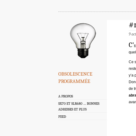
#
9 oc
C’
e
quel
Ce s
rest
obsolescence
y’a 
programmée
Donc
de t
abr
A PROPOS
avan
SX70 ET SLR680 … BONNES
ADRESSES ET PLUS
FEED