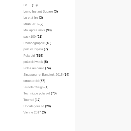
Le …
(13)
Lomo Instant Square
(3)
Lu et à lire
(3)
Milan 2016
(2)
Moi après mois
(99)
pack100
(21)
Phoneographie
(45)
pola vs hipsta
(7)
Polaroid
(515)
polaroid week
(5)
Polas au carré
(74)
Singapour et Bangkok 2015
(14)
streetaroid
(87)
Streetart&sign
(1)
Technique polaroid
(70)
Tournai
(17)
Uncategorized
(20)
Vienne 2017
(3)