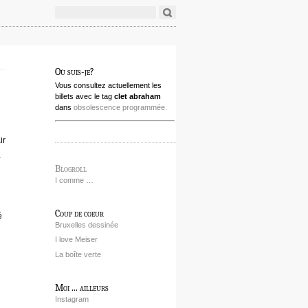
Où suis-je?
Vous consultez actuellement les
billets avec le tag
clet abraham
dans
obsolescence programmée.
ir
…
Blogroll
I comme …
Coup de coeur
é
Bruxelles dessinée
I love Meiser
La boîte verte
Moi ... ailleurs
Instagram