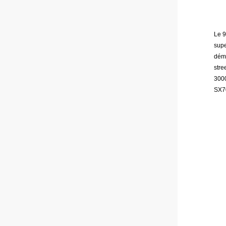
Le 9
supe
démo
stre
3000
SX70