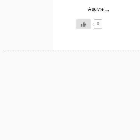
A suivre …
0