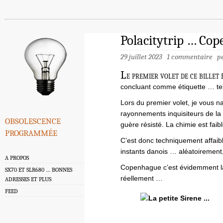
Polacitytrip … Co
29 juillet 2023
1 commentaire
p
L
e premier volet de ce billet 
concluant comme étiquette … test
Lors du premier volet, je vous 
rayonnements inquisiteurs de la
obsolescence
guère résisté. La chimie est faib
programmée
C’est donc techniquement affaib
instants danois … aléatoiremen
A PROPOS
Copenhague c’est évidemment la p
SX70 ET SLR680 … BONNES
réellement …
ADRESSES ET PLUS
FEED