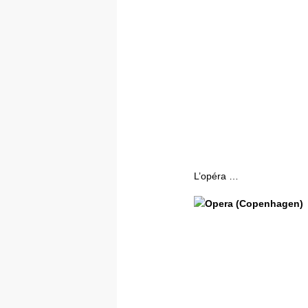
L’opéra …