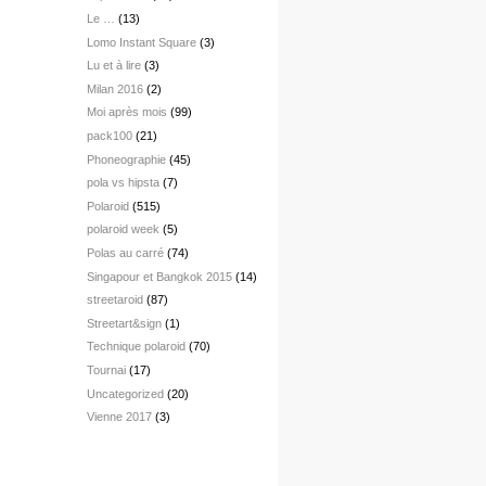
Le …
(13)
Lomo Instant Square
(3)
Lu et à lire
(3)
Milan 2016
(2)
Moi après mois
(99)
pack100
(21)
Phoneographie
(45)
pola vs hipsta
(7)
Polaroid
(515)
polaroid week
(5)
Polas au carré
(74)
Singapour et Bangkok 2015
(14)
streetaroid
(87)
Streetart&sign
(1)
Technique polaroid
(70)
Tournai
(17)
Uncategorized
(20)
Vienne 2017
(3)