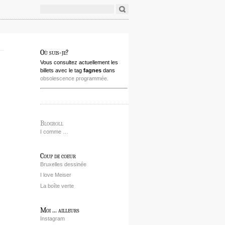
Où suis-je?
Vous consultez actuellement les
billets avec le tag
fagnes
dans
obsolescence programmée.
Blogroll
I comme …
Coup de coeur
Bruxelles dessinée
I love Meiser
La boîte verte
Moi ... ailleurs
Instagram