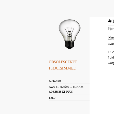
#
9 ja
E
n
ava
Le 2
froi
obsolescence
warg
programmée
A PROPOS
SX70 ET SLR680 … BONNES
ADRESSES ET PLUS
FEED