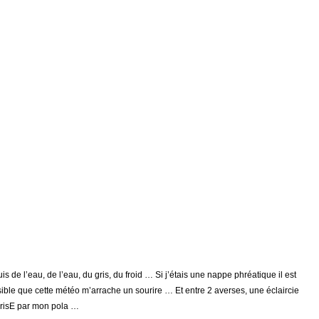
uis de l’eau, de l’eau, du gris, du froid … Si j’étais une nappe phréatique il est
ible que cette météo m’arrache un sourire … Et entre 2 averses, une éclaircie
risE par mon pola …