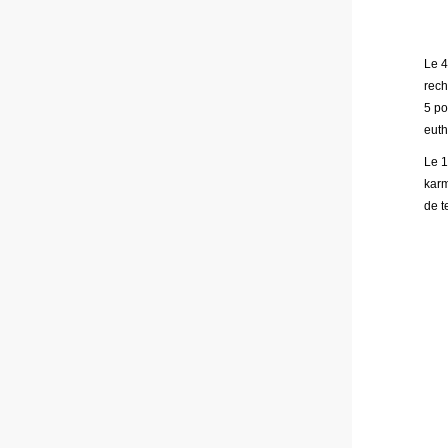
Le 4
rech
5 po
euth
Le 1
karm
de t