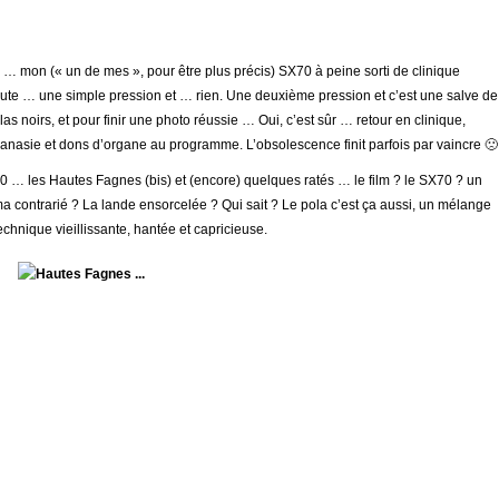
 … mon (« un de mes », pour être plus précis) SX70 à peine sorti de clinique
ute … une simple pression et … rien. Une deuxième pression et c’est une salve de
las noirs, et pour finir une photo réussie … Oui, c’est sûr … retour en clinique,
anasie et dons d’organe au programme. L’obsolescence finit parfois par vaincre 🙁
0 … les Hautes Fagnes (bis) et (encore) quelques ratés … le film ? le SX70 ? un
a contrarié ? La lande ensorcelée ? Qui sait ? Le pola c’est ça aussi, un mélange
echnique vieillissante, hantée et capricieuse.