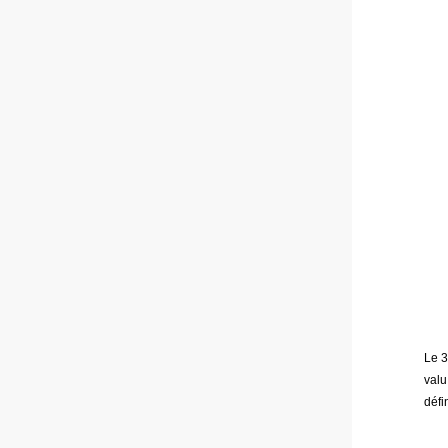
Le 3
valu
défi