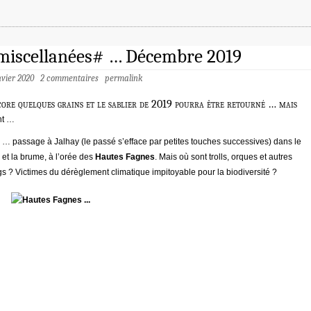
miscellanées# … Décembre 2019
nvier 2020
2 commentaires
permalink
core quelques grains et le sablier de 2019 pourra être retourné … mais
nt …
 … passage à Jalhay (le passé s’efface par petites touches successives) dans le
d et la brume, à l’orée des
Hautes Fagnes
. Mais où sont trolls, orques et autres
s ? Victimes du dérèglement climatique impitoyable pour la biodiversité ?