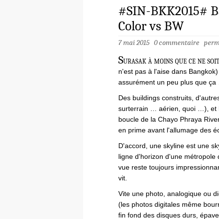
#SIN-BKK2015# Ba
Color vs BW
7 mai 2015
0 commentaire
perm
S
urasak à moins que ce ne s
n'est pas à l'aise dans Bangkok
assurément un peu plus que ça
Des buildings construits, d'autr
surterrain … aérien, quoi …), et
boucle de la Chayo Phraya River e
en prime avant l'allumage des é
D'accord, une skyline est une sk
ligne d'horizon d'une métropole
vue reste toujours impressionnan
vit.
Vite une photo, analogique ou dig
(les photos digitales même bour
fin fond des disques durs, épav