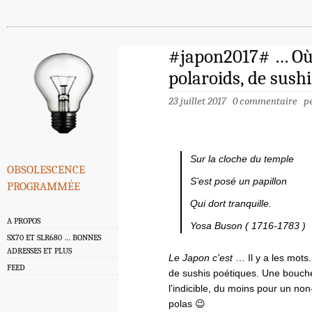
#japon2017# … Où i
polaroids, de sush
23 juillet 2017
0 commentaire
p
Sur la cloche du temple
obsolescence
programmée
S’est posé un papillon
Qui dort tranquille.
A PROPOS
Yosa Buson ( 1716-1783 )
SX70 ET SLR680 … BONNES
ADRESSES ET PLUS
Le Japon c'est
… Il y a les mots.
FEED
de sushis poétiques. Une bouchée
l'indicible, du moins pour un non
polas 😉