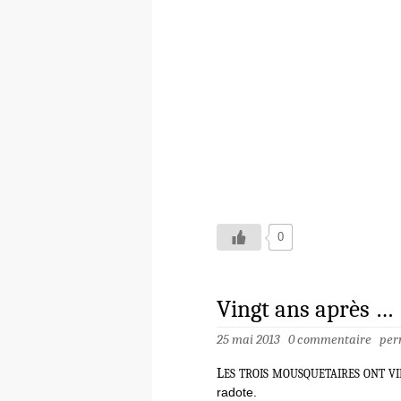
0
Vingt ans après …
25 mai 2013
0 commentaire
per
l
es trois mousquetaires ont vie
radote.