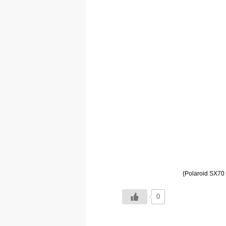
{Polaroid SX70 N
0