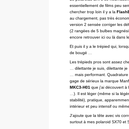
essentiellement de films peu sen
chercher trop loin il y a la
FlashB
au chargement, pas très économ
version 2 sensée corriger les d
(2 rangées de 5 bulbes magnésiu
encore retrouver ici ou là dans l
Et puis il y a le trépied qui, lors
de bougé …
Les trépieds pros sont assez che
… dilettante je suis, dilettante j
… mais performant. Quadrature 
gage de sérieux la marque Manfr
MKC3-H01
que j'ai découvert à 
…). Il est léger (même si la lég
stabilité), pratique, apparemme
intérieur et peu intensif ou mê
J'ajoute que la tête avec vis cor
surtout à mes polaroid SX70 et 