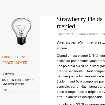
Strawberry Fields 
trépied
5 mars 2014
2 commentaires
pe
A
vec un pied c'est le pied et 
encore …
obsolescence
Quand on est bloqué à l'intérieur
accès de photomanie vous prend
programmée
Les polaroid SX70 ne brillent pas
grande sensibilité. Il faut comp
A PROPOS
Le manque de lumière naturelle
SX70 ET SLR680 … BONNES
évidemment être compensé par 
ADRESSES ET PLUS
sensible, par un flash et/ou par
FEED
pose allongé mais le trépied s'a
être un auxiliaire indispensable.
Le polaroids SX70 se nourrissen