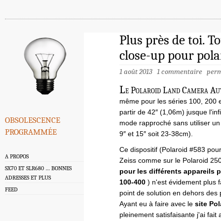
Plus près de toi. T
close-up pour pol
1 août 2013
1 commentaire
perm
L
e Polaroid Land Camera Auto
même pour les séries 100, 200 e
partir de 42″ (1,06m) jusque l'in
obsolescence
mode rapproché sans utiliser un 
programmée
9″ et 15″ soit 23-38cm).
Ce dispositif (Polaroid #583 pour
A PROPOS
Zeiss comme sur le Polaroid 250
SX70 ET SLR680 … BONNES
pour les différents appareils 
ADRESSES ET PLUS
100-400
) n'est évidement plus 
FEED
point de solution en dehors des 
Ayant eu à faire avec le
site Po
pleinement satisfaisante j'ai fait