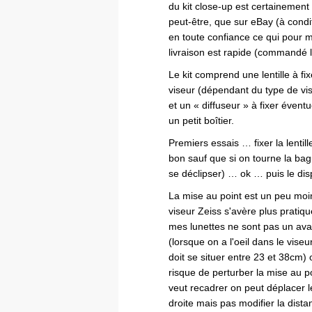
du kit close-up est certainement
peut-être, que sur eBay (à condit
en toute confiance ce qui pour m
livraison est rapide (commandé le
Le kit comprend une lentille à fixer
viseur (dépendant du type de vise
et un « diffuseur » à fixer éventu
un petit boîtier.
Premiers essais … fixer la lentill
bon sauf que si on tourne la bag
se déclipser) … ok … puis le dis
La mise au point est un peu moins
viseur Zeiss s'avère plus pratiq
mes lunettes ne sont pas un avan
(lorsque on a l'oeil dans le vise
doit se situer entre 23 et 38cm)
risque de perturber la mise au p
veut recadrer on peut déplacer 
droite mais pas modifier la dis