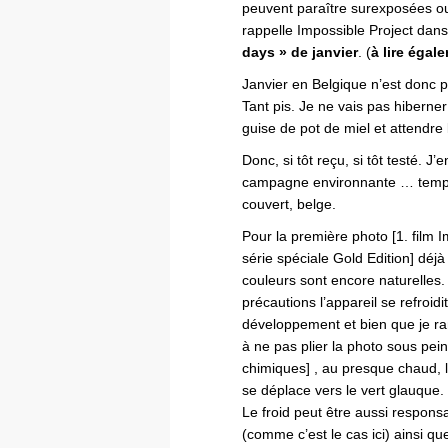
peuvent paraître surexposées ou
rappelle Impossible Project dan
days » de janvier
. (
à lire égale
Janvier en Belgique n’est donc 
Tant pis. Je ne vais pas hiber
guise de pot de miel et attendre
Donc, si tôt reçu, si tôt testé. J
campagne environnante … tempé
couvert, belge.
Pour la première photo [1. film 
série spéciale Gold Edition] déjà
couleurs sont encore naturelles
précautions l’appareil se refroid
développement et bien que je ra
à ne pas plier la photo sous pei
chimiques] , au presque chaud, 
se déplace vers le vert glauque. 
Le froid peut être aussi respo
(comme c’est le cas ici) ainsi q