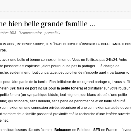
e bien belle grande famille …
ctobre 2013
0 commentaire
permalink
bon geek, internet addict, il m'était difficile d'ignorer la
belle famille des
eros
.
 avez une belle et bonne connexion internet. Vous ne l'utilisez pas 24h/24. Votre
e passante est copieuse , alors pourquoi ne pas la partager … à charge de
nche, évidemment. Tout qui partage, peut profiter de n'importe quel « partageur ».
, pour faire partie de la famille
Fon
, initiateur de ce « grand partage », il vous suffit
heter (
39€ frais de port inclus pour la petite fonera
) et d'installer
sur votre routeur
petite fonera (un sympathique bidule, tout mignon, tout blanc et doté d'une petite
nne) qui scindera, sans douleur, sans perte de performance et en toute sécurité,
e connexion en une connexion privée, sécurisée et une connexion partagée ouvert
ut membre de la famille passant à proximité et à la recherche d'une fenêtre ouverte
le net.
ains fournisseurs d'accès (comme
Belgacom
en Belgique,
SFR
en France, …) vou