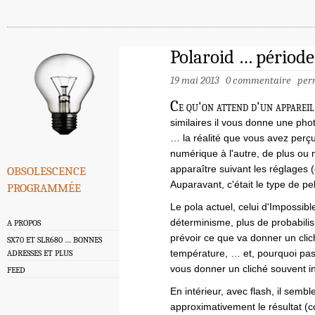
Polaroid … période
19 mai 2013
0 commentaire
per
C
e qu'on attend d'un appareil
similaires il vous donne une photo
… la réalité que vous avez perçu
numérique à l'autre, de plus ou 
obsolescence
apparaître suivant les réglages (
programmée
Auparavant, c'était le type de pell
Le pola actuel, celui d'Impossib
déterminisme, plus de probabilism
A PROPOS
prévoir ce que va donner un clic
SX70 ET SLR680 … BONNES
température, … et, pourquoi pas,
ADRESSES ET PLUS
vous donner un cliché souvent i
FEED
En intérieur, avec flash, il semble
approximativement le résultat (c