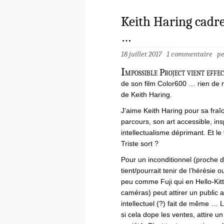
Keith Haring cadre
…
18 juillet 2017
1 commentaire
p
I
mpossible Project vient effec
de son film Color600 … rien de 
de Keith Haring.
J’aime Keith Haring pour sa fraîc
parcours, son art accessible, inspi
intellectualisme déprimant. Et le
Triste sort ?
Pour un inconditionnel (proche de
tient/pourrait tenir de l’hérésie 
peu comme Fuji qui en Hello-Kitty
caméras) peut attirer un public 
intellectuel (?) fait de même … 
si cela dope les ventes, attire un