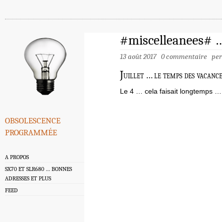
#miscelleanees# … 
13 août 2017
0 commentaire
pe
J
uillet … le temps des vacanc
Le 4 … cela faisait longtemps 
obsolescence
programmée
A PROPOS
SX70 ET SLR680 … BONNES
ADRESSES ET PLUS
FEED