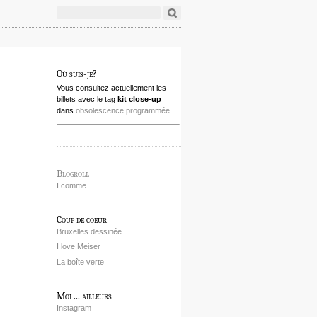
Où suis-je?
Vous consultez actuellement les
billets avec le tag
kit close-up
dans
obsolescence programmée.
Blogroll
I comme …
Coup de coeur
Bruxelles dessinée
I love Meiser
La boîte verte
Moi ... ailleurs
Instagram