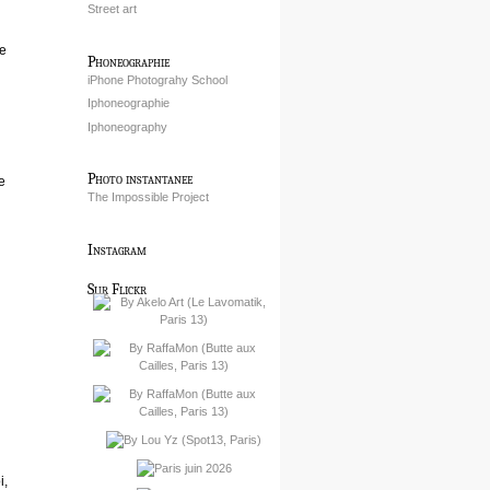
Street art
ge
Phoneographie
iPhone Photograhy School
Iphoneographie
Iphoneography
Photo instantanee
e
The Impossible Project
Instagram
Sur Flickr
i,