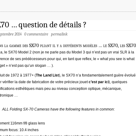
70 … question de détails ?
septembre 2014
0 commentaire
permalink
ns la gamme des SX70 pliant il y a différents modèles … le SX70, les SX70
a, le SX70 Model 2 (non je ne parle pas du Model 3 qui n’est pas un vrai SLR à la
érence de ses prédécesseurs pour qui, en tant que reflex, le « what you see is what
get » n’est pas qu’un slogan … ).
uit de 1972 à 1977+ (
The Land List
), le SX70 n’a fondamentalement guère évolué
r vérifier la date de fabrication de votre précieux jouet
c’est par ici
), quelques
fications esthétiques mais peu au niveau conception optique, mécanique,
tronique …
ALL Folding SX-70 Cameras have the following features in common:
ement 116mm f/8 glass lens
mum focus: 10.4 inches