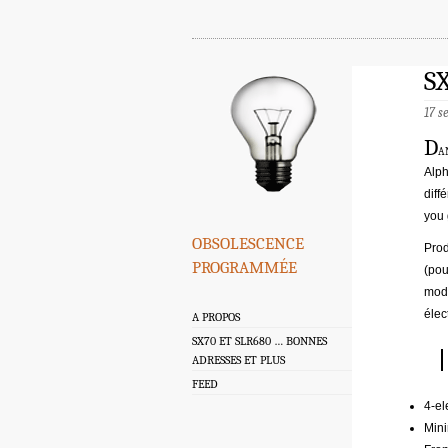
SX
17 
D
a
Alph
diff
you 
obsolescence
Prod
programmée
(pou
modi
élec
A PROPOS
SX70 ET SLR680 … BONNES
ADRESSES ET PLUS
FEED
4-el
Mini