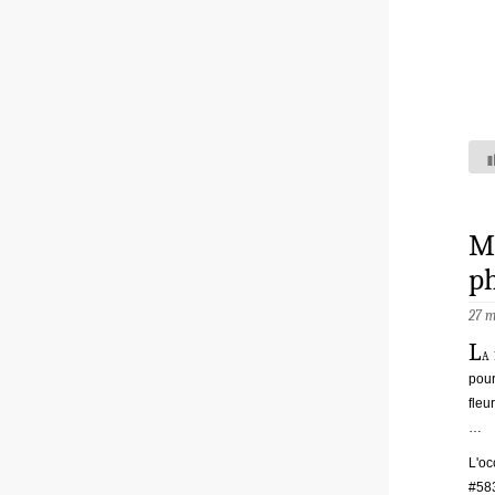
Ma
ph
27 
L
a
pour
fleu
…
L'oc
#583