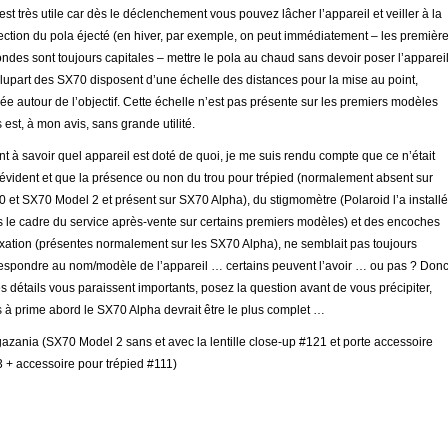
 est très utile car dès le déclenchement vous pouvez lâcher l’appareil et veiller à la
ection du pola éjecté (en hiver, par exemple, on peut immédiatement – les premièr
ndes sont toujours capitales – mettre le pola au chaud sans devoir poser l’appareil
lupart des SX70 disposent d’une échelle des distances pour la mise au point,
ée autour de l’objectif. Cette échelle n’est pas présente sur les premiers modèles
 est, à mon avis, sans grande utilité.
t à savoir quel appareil est doté de quoi, je me suis rendu compte que ce n’était
évident et que la présence ou non du trou pour trépied (normalement absent sur
 et SX70 Model 2 et présent sur SX70 Alpha), du stigmomètre (Polaroid l’a installé
 le cadre du service après-vente sur certains premiers modèles) et des encoches
ixation (présentes normalement sur les SX70 Alpha), ne semblait pas toujours
espondre au nom/modèle de l’appareil … certains peuvent l’avoir … ou pas ? Donc
es détails vous paraissent importants, posez la question avant de vous précipiter,
 à prime abord le SX70 Alpha devrait être le plus complet …
azania (SX70 Model 2 sans et avec la lentille close-up #121 et porte accessoire
 + accessoire pour trépied #111)