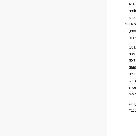
elle
prot
seco
La p
grav
mais
Quan
pas 
SX70
dans
de f
corr
si c
mais
Un g
#113