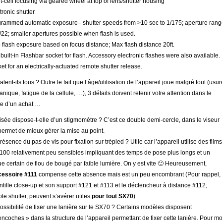
t-cell focusing via geared wheel at top of lens/shutter housing
tronic shutter
rammed automatic exposure– shutter speeds from >10 sec to 1/175; aperture ran
 f/22; smaller apertures possible when flash is used.
 flash exposure based on focus distance; Max flash distance 20ft.
built-in Flashbar socket for flash. Accessory electronic flashes were also available.
et for an electrically-actuated remote shutter release.
alent-ils tous ? Outre le fait que l’âge/utilisation de l’appareil joue malgré tout (usur
nique, fatigue de la cellule, …), 3 détails doivent retenir votre attention dans le
e d’un achat …
isée dispose-t-elle d’un stigmomètre ? C’est ce double demi-cercle, dans le viseur
permet de mieux gérer la mise au point.
résence du pas de vis pour fixation sur trépied ? Utile car l’appareil utilise des films
100 relativement peu sensibles impliquant des temps de pose plus longs et un
ue certain de flou de bougé par faible lumière. On y est vite 🙁 Heureusement,
cessoire #111
compense cette absence mais est un peu encombrant (Pour rappel,
entille close-up et son support #121 et #113 et le déclencheur à distance #112,
te shutter, peuvent s’avérer utiles
pour tout SX70
)
ossibilité de fixer une lanière sur le SX70 ? Certains modèles disposent
encoches » dans la structure de l’appareil permettant de fixer cette lanière. Pour mo