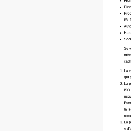
Fron
Elec
Prog
f/8-
Auto
Has 
Sock
Se v
méca
cadr
La v
qui 
La p
ISO 
risq
l’ac
la l
remo
La p
« d’