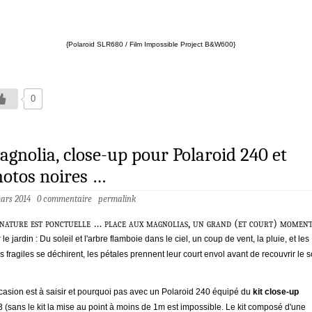
{Polaroid SLR680 / Film Impossible Project B&W600}
0
gnolia, close-up pour Polaroid 240 et
otos noires …
mars 2014
0 commentaire
permalink
 nature est ponctuelle … place aux magnolias, un grand (et court) momen
 le jardin : Du soleil et l'arbre flamboie dans le ciel, un coup de vent, la pluie, et les
rs fragiles se déchirent, les pétales prennent leur court envol avant de recouvrir le s
casion est à saisir et pourquoi pas avec un Polaroid 240 équipé du
kit close-up
 (sans le kit la mise au point à moins de 1m est impossible. Le kit composé d'une