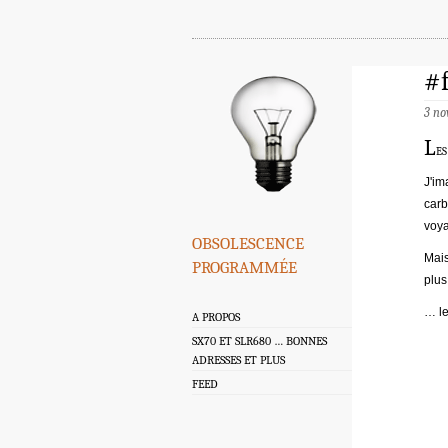
#f
3 n
L
e
J'im
carb
voya
obsolescence
Mais
programmée
plus
… le
A PROPOS
SX70 ET SLR680 … BONNES
ADRESSES ET PLUS
FEED