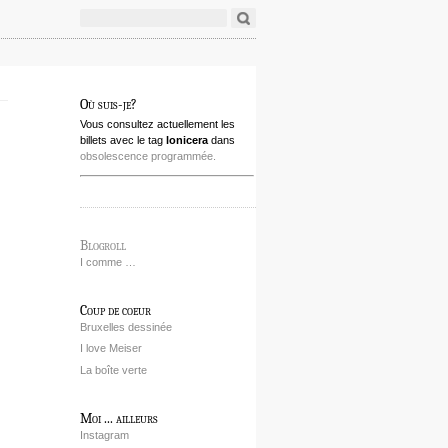
Où suis-je?
Vous consultez actuellement les
billets avec le tag
lonicera
dans
obsolescence programmée.
Blogroll
I comme …
Coup de coeur
Bruxelles dessinée
I love Meiser
La boîte verte
Moi ... ailleurs
Instagram