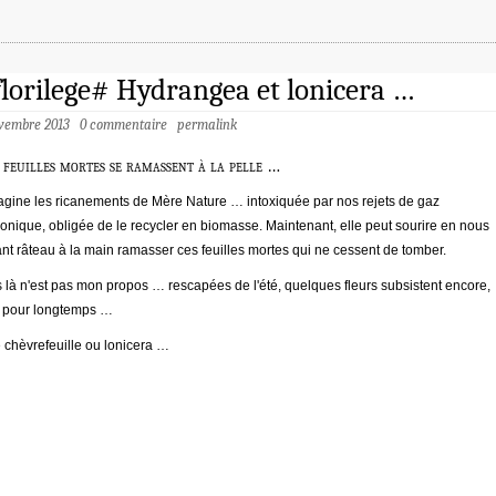
lorilege# Hydrangea et lonicera …
ovembre 2013
0 commentaire
permalink
s feuilles mortes se ramassent à la pelle …
agine les ricanements de Mère Nature … intoxiquée par nos rejets de gaz
onique, obligée de le recycler en biomasse. Maintenant, elle peut sourire en nous
nt râteau à la main ramasser ces feuilles mortes qui ne cessent de tomber.
 là n'est pas mon propos … rescapées de l'été, quelques fleurs subsistent encore,
 pour longtemps …
 chèvrefeuille ou lonicera …