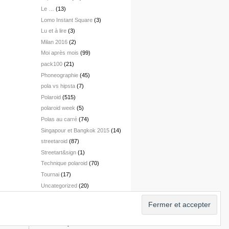
Le …
(13)
Lomo Instant Square
(3)
Lu et à lire
(3)
Milan 2016
(2)
Moi après mois
(99)
pack100
(21)
Phoneographie
(45)
pola vs hipsta
(7)
Polaroid
(515)
polaroid week
(5)
Polas au carré
(74)
Singapour et Bangkok 2015
(14)
streetaroid
(87)
Streetart&sign
(1)
Technique polaroid
(70)
Tournai
(17)
Uncategorized
(20)
Vienne 2017
(3)
Designed by
pnts
Powered by
WordPress