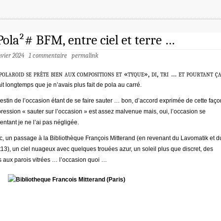
ola²# BFM, entre ciel et terre …
nvier 2024
1 commentaire
permalink
polaroid se prête bien aux compositions et «tyque», di, tri … et pourtant ç
ait longtemps que je n’avais plus fait de pola au carré.
estin de l’occasion étant de se faire sauter … bon, d’accord exprimée de cette faço
pression « sauter sur l’occasion » est assez malvenue mais, oui, l’occasion se
entant je ne l’ai pas négligée.
, un passage à la Bibliothèque François Mitterand (en revenant du Lavomatik et d
13), un ciel nuageux avec quelques trouées azur, un soleil plus que discret, des
s aux parois vitrées … l’occasion quoi …