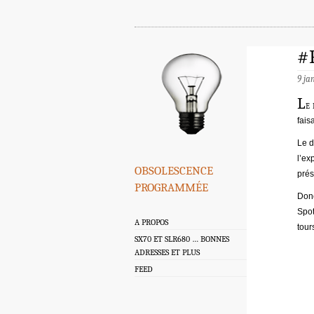
#P
9 ja
L
e 
fais
Le d
l’ex
obsolescence
prés
programmée
Donc
Spot
A PROPOS
tour
SX70 ET SLR680 … BONNES
ADRESSES ET PLUS
FEED