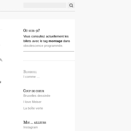
Où suis-je?
Vous consultez actuellement les
billets avec le tag
montage
dans
a
obsolescence programmée.
n,
Blogroll
I comme …
u
Coup de coeur
Bruxelles dessinée
I love Meiser
La boîte verte
Moi ... ailleurs
Instagram