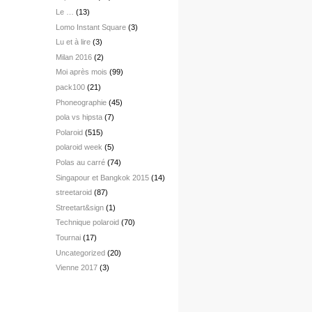
Le …
(13)
Lomo Instant Square
(3)
Lu et à lire
(3)
Milan 2016
(2)
Moi après mois
(99)
pack100
(21)
Phoneographie
(45)
pola vs hipsta
(7)
Polaroid
(515)
polaroid week
(5)
Polas au carré
(74)
Singapour et Bangkok 2015
(14)
streetaroid
(87)
Streetart&sign
(1)
Technique polaroid
(70)
Tournai
(17)
Uncategorized
(20)
Vienne 2017
(3)