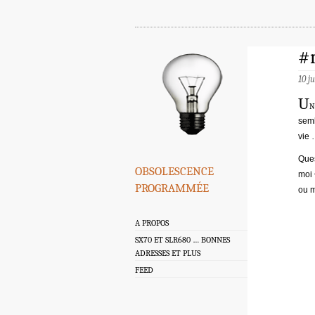
#m
10 j
U
n
semb
vie
Ques
obsolescence
moi
programmée
ou m
A PROPOS
SX70 ET SLR680 … BONNES
ADRESSES ET PLUS
FEED