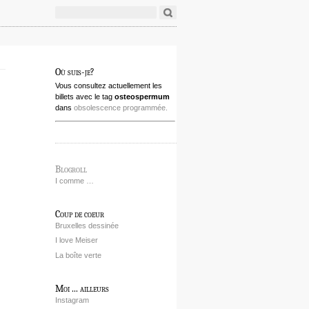
Où suis-je?
Vous consultez actuellement les
billets avec le tag
osteospermum
dans
obsolescence programmée.
Blogroll
I comme …
Coup de coeur
Bruxelles dessinée
I love Meiser
La boîte verte
Moi ... ailleurs
Instagram