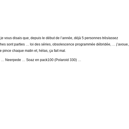
i je vous disais que, depuis le début de l’année, déjà 5 personnes très/assez
hes sont parties … loi des séries, obsolescence programmée débridée, … j’avoue,
e pince chaque matin et, hélas, ça fait mal.
7 … Neerpede … Soaz en pack100 (Polaroid 330) …