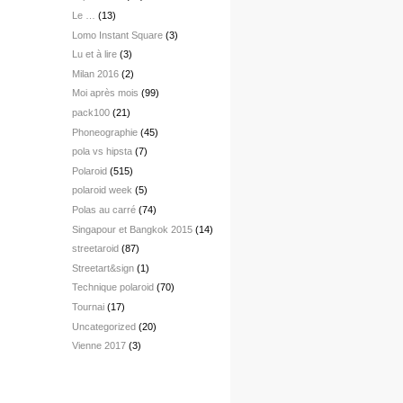
Le …
(13)
Lomo Instant Square
(3)
Lu et à lire
(3)
Milan 2016
(2)
Moi après mois
(99)
pack100
(21)
Phoneographie
(45)
pola vs hipsta
(7)
Polaroid
(515)
polaroid week
(5)
Polas au carré
(74)
Singapour et Bangkok 2015
(14)
streetaroid
(87)
Streetart&sign
(1)
Technique polaroid
(70)
Tournai
(17)
Uncategorized
(20)
Vienne 2017
(3)