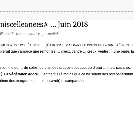
iscelleanees# … Juin 2018
uillet 2018
0 commentaire
permalink
 mois n’est pas l’autre … Je finissais mai dans le creux de la sinusoïde et il
lerait que j’amorce une remontée … creux, ventre … creux, ventre … une onde, la
 …
tion meteo … du soleil, du gris, des orages et beaucoup d’eau … mais pas chez
 🙂
La végétation adore
… anthemis (à moins que ce ne soient des osteospermum
ême des marguerites … allez savoir) et campanules …