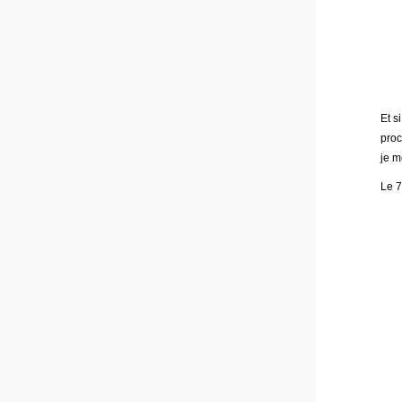
Et s
proc
je m
Le 