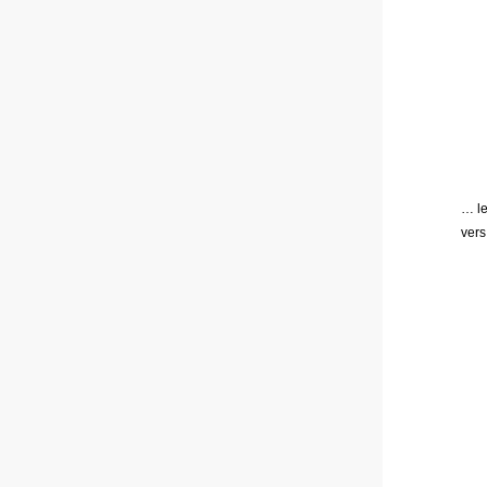
… le
vers