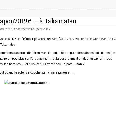
japon2019# … à Takamatsu
mars 2020
1 commentaire
permalink
ns le
billet précédent
je vous contais l’arrivée venteuse (because typhon) 
 Takamatsu.
premiers pas nous dirigèrent vers le port, d’abord pour des raisons logistiques (en
aître un peu plus sur l’organisation – et la désorganisation due au typhon – des
ies, les horaires … et plus) et puis c’est beau un port … non ?
out quand le soleil se couche sur la mer intérieure …