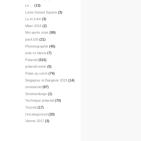
Le …
(13)
Lomo Instant Square
(3)
Lu et à lire
(3)
Milan 2016
(2)
Moi après mois
(99)
pack100
(21)
Phoneographie
(45)
pola vs hipsta
(7)
Polaroid
(515)
polaroid week
(5)
Polas au carré
(74)
Singapour et Bangkok 2015
(14)
streetaroid
(87)
Streetart&sign
(1)
Technique polaroid
(70)
Tournai
(17)
Uncategorized
(20)
Vienne 2017
(3)