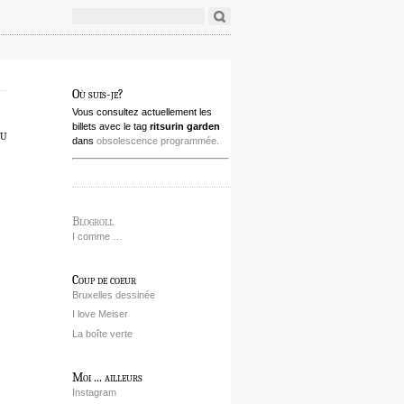
Où suis-je?
Vous consultez actuellement les
billets avec le tag
ritsurin garden
au
dans
obsolescence programmée.
Blogroll
I comme …
Coup de coeur
Bruxelles dessinée
I love Meiser
La boîte verte
Moi ... ailleurs
Instagram