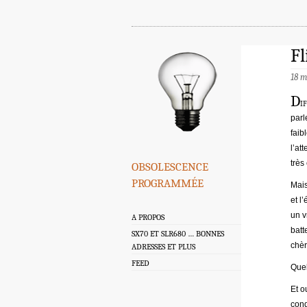
Fl
18 
D
i
parl
faib
l’at
obsolescence
très
programmée
Mais
et l
un v
A PROPOS
batt
SX70 ET SLR680 … BONNES
chèr
ADRESSES ET PLUS
FEED
Quel
Et o
cond