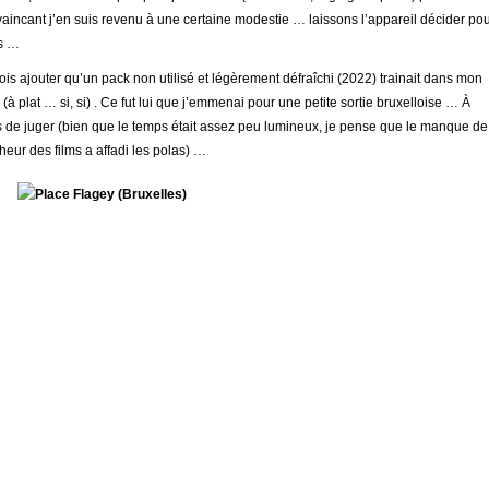
aincant j’en suis revenu à une certaine modestie … laissons l’appareil décider po
s …
ois ajouter qu’un pack non utilisé et légèrement défraîchi (2022) trainait dans mon
o (à plat … si, si) . Ce fut lui que j’emmenai pour une petite sortie bruxelloise … À
 de juger (bien que le temps était assez peu lumineux, je pense que le manque de
cheur des films a affadi les polas) …