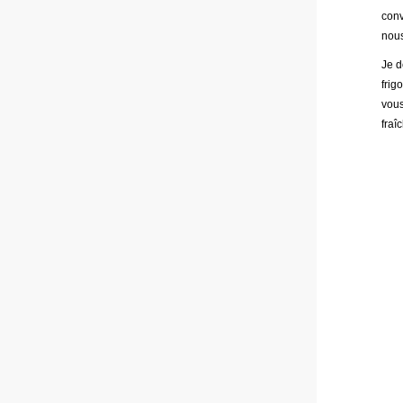
conv
nou
Je d
frig
vous
fraî