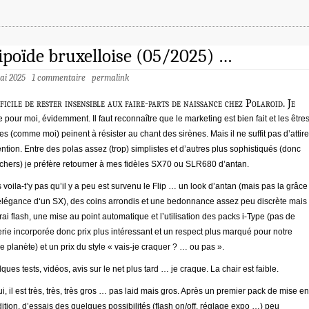
ipoïde bruxelloise (05/2025) …
mai 2025
1 commentaire
permalink
fficile de rester insensible aux faire-parts de naissance chez Polaroid. Je
e pour moi, évidemment. Il faut reconnaître que le marketing est bien fait et les être
les (comme moi) peinent à résister au chant des sirènes. Mais il ne suffit pas d’attire
tention. Entre des polas assez (trop) simplistes et d’autres plus sophistiqués (donc
 chers) je préfère retourner à mes fidèles SX70 ou SLR680 d’antan.
 voila-t’y pas qu’il y a peu est survenu le Flip … un look d’antan (mais pas la grâce
’élégance d‘un SX), des coins arrondis et une bedonnance assez peu discrète mais
rai flash, une mise au point automatique et l’utilisation des packs i-Type (pas de
erie incorporée donc prix plus intéressant et un respect plus marqué pour notre
e planète) et un prix du style « vais-je craquer ? … ou pas ».
ques tests, vidéos, avis sur le net plus tard … je craque. La chair est faible.
ui, il est très, très, très gros … pas laid mais gros. Après un premier pack de mise en
ition, d’essais des quelques possibilités (flash on/off, réglage expo …) peu