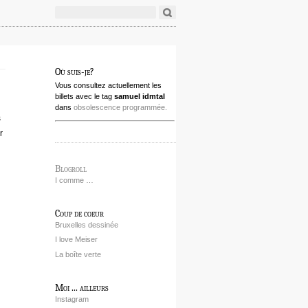
Où suis-je?
Vous consultez actuellement les
billets avec le tag
samuel idmtal
dans
obsolescence programmée.
s
r
Blogroll
I comme …
Coup de coeur
Bruxelles dessinée
I love Meiser
La boîte verte
Moi ... ailleurs
Instagram