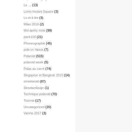
Le …
(13)
Lomo Instant Square
(3)
Lu et à lire
(3)
Milan 2016
(2)
Moi après mois
(99)
pack100
(21)
Phoneographie
(45)
pola vs hipsta
(7)
Polaroid
(515)
polaroid week
(5)
Polas au carré
(74)
Singapour et Bangkok 2015
(14)
streetaroid
(87)
Streetart&sign
(1)
Technique polaroid
(70)
Tournai
(17)
Uncategorized
(20)
Vienne 2017
(3)