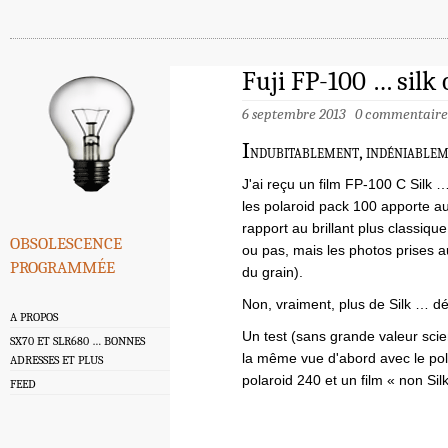
Fuji FP-100 … silk 
6 septembre 2013
0 commentaire
I
ndubitablement, indéniablem
J'ai reçu un film FP-100 C Silk 
les polaroid pack 100 apporte au
rapport au brillant plus classiqu
obsolescence
ou pas, mais les photos prises au
programmée
du grain).
Non, vraiment, plus de Silk … déf
A PROPOS
Un test (sans grande valeur sci
SX70 ET SLR680 … BONNES
la même vue d'abord avec le pola
ADRESSES ET PLUS
polaroid 240 et un film « non Sil
FEED