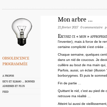
Mon arbre …
21 février 2017
0 commentaire
p
E
xcusez ce « mon » appropria
l'inventer), mais à force de le 
certaine complicité s'est créée 
Chaque semaine, quelques centai
obsolescence
dans un nid de coucous. Je devie
programmée
cuillère au bout de ma main qui, 
Parfois, aussi, un éclair (illusi
borborygmes. Et puis le sommei
A PROPOS
SX70 ET SLR680 … BONNES
Fin de partie …
ADRESSES ET PLUS
Quittant le nid, c'est au pied de
FEED
retrouve ma réalité …
Atteint lui aussi de vieillissemen