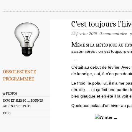
C’est toujours l’hi
22 février 2019
0 commentaire
p
M
ême si la météo joue au yo
saisonnières , on est toujours en 
…
C’était au début de février. Avec
obsolescence
de la neige, oui, à n’en pas douter
programmée
Le froid, le pola, lui, il n’aime 
déraille … et ça fait une partie d
A PROPOS
bleu glauque et en été il la voit 
SX70 ET SLR680 … BONNES
Quelques polas d’un hiver au p
ADRESSES ET PLUS
FEED