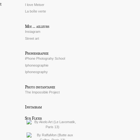
t
I love Meiser
La boîte verte
Moi ... ailleurs
Instagram
Street art
Phoneographie
iPhone Photograhy School
Iphoneographie
Iphoneography
Photo instantanee
The Impossible Project
Instagram
Sur Flickr