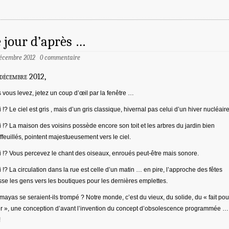
 jour d’après …
écembre 2012
0 commentaire
décembre 2012,
 vous levez, jetez un coup d’œil par la fenêtre …
 !? Le ciel est gris , mais d’un gris classique, hivernal pas celui d’un hiver nucléaire
 !? La maison des voisins possède encore son toit et les arbres du jardin bien
ffeuillés, pointent majestueusement vers le ciel.
 !? Vous percevez le chant des oiseaux, enroués peut-être mais sonore.
 !? La circulation dans la rue est celle d’un matin … en pire, l’approche des fêtes
se les gens vers les boutiques pour les dernières emplettes.
mayas se seraient-ils trompé ? Notre monde, c’est du vieux, du solide, du « fait pou
r », une conception d’avant l’invention du concept d’obsolescence programmée …
!