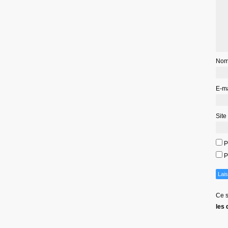
No
E-m
Site
P
P
Ce s
les