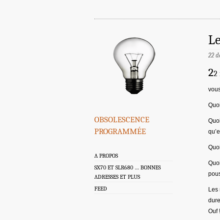
Le
22 d
2
2 
vous
Quoi
obsolescence
Quoi
programmée
qu’e
Quoi
A PROPOS
Quoi
SX70 ET SLR680 … BONNES
pous
ADRESSES ET PLUS
FEED
Les 
dure
Ouf 