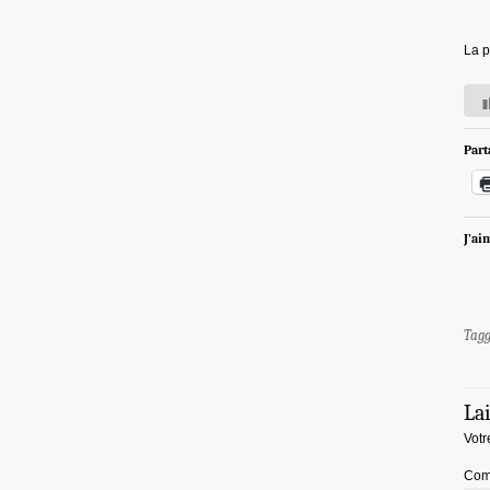
La p
Part
J’ai
Tag
La
Votr
Com