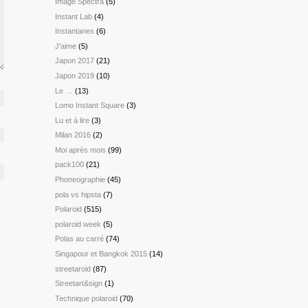
Image Spectra
(5)
Instant Lab
(4)
Instantanes
(6)
J'aime
(5)
Japon 2017
(21)
Japon 2019
(10)
Le …
(13)
Lomo Instant Square
(3)
Lu et à lire
(3)
Milan 2016
(2)
Moi après mois
(99)
pack100
(21)
Phoneographie
(45)
pola vs hipsta
(7)
Polaroid
(515)
polaroid week
(5)
Polas au carré
(74)
Singapour et Bangkok 2015
(14)
streetaroid
(87)
Streetart&sign
(1)
Technique polaroid
(70)