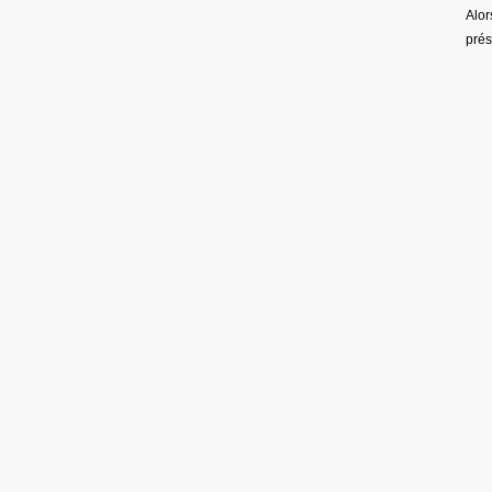
Alor
pré