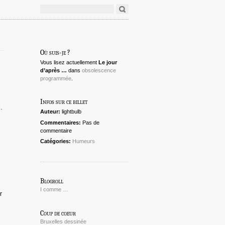
Où suis-je ?
Vous lisez actuellement
Le jour
d’après …
dans
obsolescence
programmée
.
Infos sur ce billet
.
Auteur:
lightbulb
Commentaires:
Pas de
commentaire
Catégories:
Humeurs
Blogroll
I comme …
r
Coup de coeur
Bruxelles dessinée