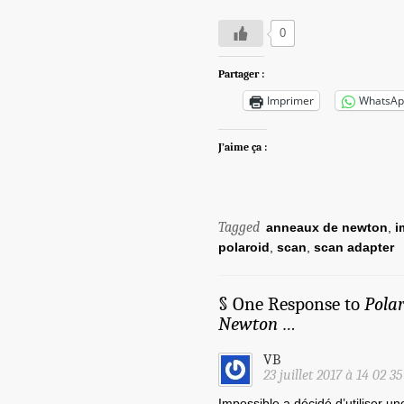
0
Partager :
Imprimer
WhatsAp
J’aime ça :
Tagged
anneaux de newton
,
i
polaroid
,
scan
,
scan adapter
§ One Response to
Polar
Newton …
VB
23 juillet 2017 à 14 02 3
Impossible a décidé d’utiliser u