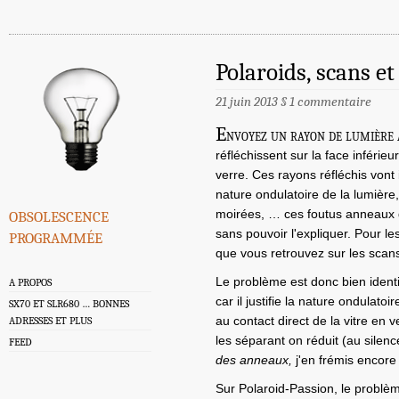
Polaroids, scans 
21 juin 2013
§
1 commentaire
E
nvoyez un rayon de lumière à
réfléchissent sur la face inférieu
verre. Ces rayons réfléchis vont i
nature ondulatoire de la lumière,
obsolescence
moirées, … ces foutus anneaux 
programmée
sans pouvoir l'expliquer. Pour le
que vous retrouvez sur les scans
Le problème est donc bien identi
A PROPOS
car il justifie la nature ondulatoir
SX70 ET SLR680 … BONNES
au contact direct de la vitre en 
ADRESSES ET PLUS
les séparant on réduit (au silen
FEED
des anneaux,
j'en frémis encore
Sur Polaroid-Passion, le problè