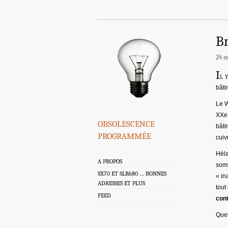
Br
24 o
I
l 
bâti
Le W
XXe 
obsolescence
bâti
programmée
cuiv
Héla
A PROPOS
somb
SX70 ET SLR680 … BONNES
« in
ADRESSES ET PLUS
tout
FEED
con
Quel