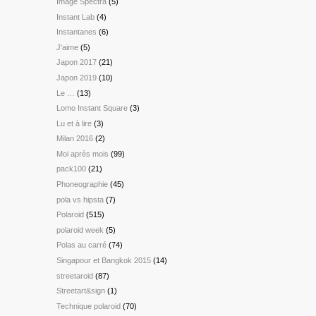
Image Spectra
(5)
Instant Lab
(4)
Instantanes
(6)
J'aime
(5)
Japon 2017
(21)
Japon 2019
(10)
Le …
(13)
Lomo Instant Square
(3)
Lu et à lire
(3)
Milan 2016
(2)
Moi après mois
(99)
pack100
(21)
Phoneographie
(45)
pola vs hipsta
(7)
Polaroid
(515)
polaroid week
(5)
Polas au carré
(74)
Singapour et Bangkok 2015
(14)
streetaroid
(87)
Streetart&sign
(1)
Technique polaroid
(70)