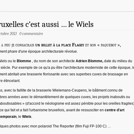
uxelles c’est aussi … le Wiels
ctobre 2013
0 commentaire
y a peu je consacrais
un billet à la place Flagey
et son « paquebot »,
ment phare d'une époque architecturale révolue.
iels ou le
Blomme
, du nom de son architecte
Adrien Blomme,
date du milieu du
siècle. Pur exemple de ce qu'a pu être l'architecture moderniste de cette époque, l
ment abritait une brasserie florissante avec ses superbes cuves de brassage en
re étincelant.
s, avec la faillite de la brasserie Wielemans-Ceupens, le bâtiment connu de
res années avec le démantèlement de quelques cuves, les projets inaboutis ou
aboutissables » (d'accord le néologisme est assez pénible pour les oreilles fragiles)
 ce qui fait et a fait l'urbanisme bruxellois, avant de ressusciter en
centre d'art
temporain
, le
Wiels
.
ques photos avec mon polaroid The Reporter (film Fuji FP-100 C) …