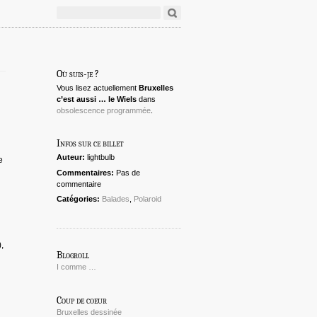
Où suis-je ?
Vous lisez actuellement
Bruxelles
c’est aussi … le Wiels
dans
obsolescence programmée
.
Infos sur ce billet
Auteur:
lightbulb
e
Commentaires:
Pas de
commentaire
Catégories:
Balades
,
Polaroid
,
Blogroll
I comme …
Coup de coeur
Bruxelles dessinée