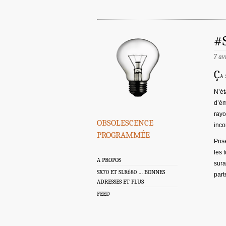
#
7 av
Ç
a 
N’ét
d’ém
rayo
obsolescence
inco
programmée
Pris
les 
A PROPOS
sura
SX70 ET SLR680 … BONNES
part
ADRESSES ET PLUS
FEED