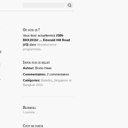
Où suis-je ?
Vous lisez actuellement
#SIN-
BKK2015# … Emerald Hill Road
(#3)
dans
obsolescence
programmée
.
t
Infos sur ce billet
t
Auteur:
Bruno Haas
Commentaires:
2 commentaires
r
Catégories:
Balades
,
Singapour et
Bangkok 2015
Blogroll
I comme …
Coup de coeur