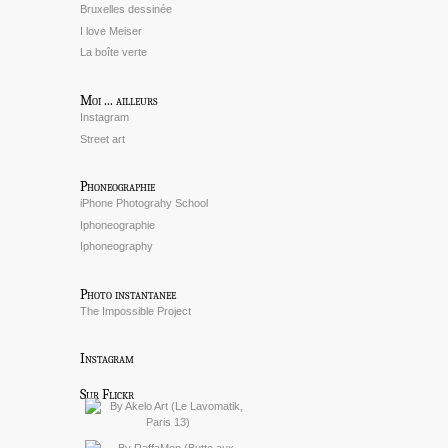
Bruxelles dessinée
I love Meiser
La boîte verte
Moi ... ailleurs
Instagram
Street art
Phoneographie
iPhone Photograhy School
Iphoneographie
Iphoneography
Photo instantanee
The Impossible Project
Instagram
Sur Flickr