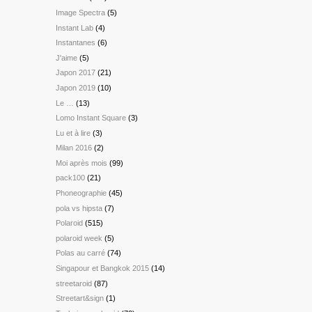
Image Spectra
(5)
Instant Lab
(4)
Instantanes
(6)
J'aime
(5)
Japon 2017
(21)
Japon 2019
(10)
Le …
(13)
Lomo Instant Square
(3)
Lu et à lire
(3)
Milan 2016
(2)
Moi après mois
(99)
pack100
(21)
Phoneographie
(45)
pola vs hipsta
(7)
Polaroid
(515)
polaroid week
(5)
Polas au carré
(74)
Singapour et Bangkok 2015
(14)
streetaroid
(87)
Streetart&sign
(1)