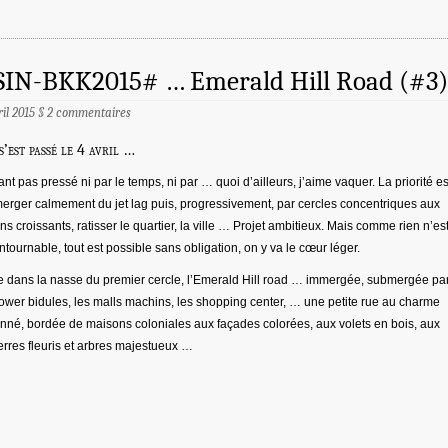
SIN-BKK2015# … Emerald Hill Road (#3)
ril 2015
§
2 commentaires
s’est passé le 4 avril …
ant pas pressé ni par le temps, ni par … quoi d’ailleurs, j’aime vaquer. La priorité es
erger calmement du jet lag puis, progressivement, par cercles concentriques aux
ns croissants, ratisser le quartier, la ville … Projet ambitieux. Mais comme rien n’es
ntournable, tout est possible sans obligation, on y va le cœur léger.
e dans la nasse du premier cercle, l’Emerald Hill road … immergée, submergée pa
tower bidules, les malls machins, les shopping center, … une petite rue au charme
nné, bordée de maisons coloniales aux façades colorées, aux volets en bois, aux
erres fleuris et arbres majestueux …