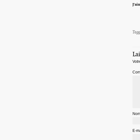
J’ai
Tag
La
Votr
Com
No
E-m