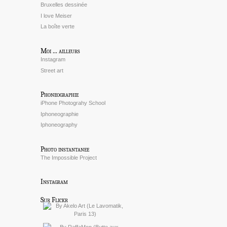
Bruxelles dessinée
I love Meiser
La boîte verte
Moi ... ailleurs
Instagram
Street art
Phoneographie
iPhone Photograhy School
Iphoneographie
Iphoneography
Photo instantanee
The Impossible Project
Instagram
Sur Flickr