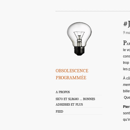
#
9 ma
P
a
le v
cons
trop
obsolescence
les 
programmée
À cô
mem
bill
A PROPOS
Quel
SX70 ET SLR680 … BONNES
ADRESSES ET PLUS
Pier
FEED
sont
qu’i