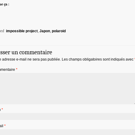
me ça :
ged
impossible project
,
Japon
,
polaroid
isser un commentaire
e adresse e-mail ne sera pas publiée.
Les champs obligatoires sont indiqués avec
mentaire
*
m
*
ail
*