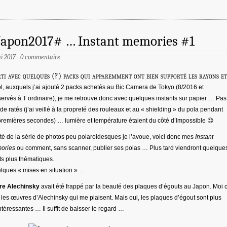
Japon2017# … Instant memories #1
i 2017
0 commentaire
rti avec quelques (?) packs qui apparemment ont bien supporté les rayons et
ol, auxquels j’ai ajouté 2 packs achetés au Bic Camera de Tokyo (8/2016 et
ervés à T ordinaire), je me retrouve donc avec quelques instants sur papier … Pas
 de ratés (j’ai veillé à la propreté des rouleaux et au « shielding » du pola pendant
premières secondes) … lumière et température étaient du côté d’Impossible 😉
té de la série de photos peu polaroidesques je l’avoue, voici donc mes
Instant
ories
ou comment, sans scanner, publier ses polas … Plus tard viendront quelque
ets plus thématiques.
ques « mises en situation » …
re Alechinsky
avait été frappé par la beauté des plaques d’égouts au Japon. Moi 
 les œuvres d’Alechinsky qui me plaisent. Mais oui, les plaques d’égout sont plus
ntéressantes … Il suffit de baisser le regard …