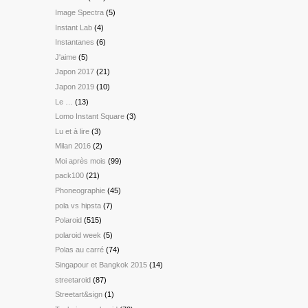
Image Spectra
(5)
Instant Lab
(4)
Instantanes
(6)
J'aime
(5)
Japon 2017
(21)
Japon 2019
(10)
Le …
(13)
Lomo Instant Square
(3)
Lu et à lire
(3)
Milan 2016
(2)
Moi après mois
(99)
pack100
(21)
Phoneographie
(45)
pola vs hipsta
(7)
Polaroid
(515)
polaroid week
(5)
Polas au carré
(74)
Singapour et Bangkok 2015
(14)
streetaroid
(87)
Streetart&sign
(1)