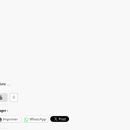
ivre …
0
ager :
Imprimer
WhatsApp