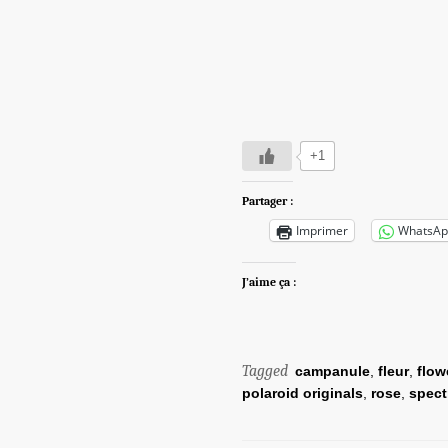
+1
Partager :
Imprimer
WhatsAp
J’aime ça :
Tagged
campanule
,
fleur
,
flow
polaroid originals
,
rose
,
spect