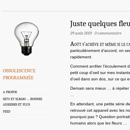
Juste quelques fle
29 août 2019
0 commentaire
A
oût s’achève et même si le c
particulièrement d’accord, on se
rapidement.
Comment arrêter l’écoulement du
obsolescence
petit coup d’oeil sur mes instants
programmée
d’oeil dans son dos, sur ce qui 
Demain sera mieux … à répéter tr
A PROPOS
…
SX70 ET SLR680 … BONNES
En attendant, une petite série d
ADRESSES ET PLUS
retrouvé cet appareil avec les n
FEED
pourquoi pas ? Question portraits,
humains alors que les fleurs …