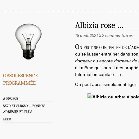
Albizia rose …
18 août 2021
§
2 commentaires
O
n peut se contenter de l’admi
ou se laisser entraîner dans son
dormeur
ou encore
dormeur de 
dit même qu’il aurait des proprié
obsolescence
Information capitale …).
programmée
On peut aussi simplement figer l
A PROPOS
SX70 ET SLR680 … BONNES
ADRESSES ET PLUS
FEED