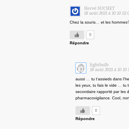
Hervé SUCHET
18 août 2021 à 10 10 52 
Chez la souris… et les hommes
0
Répondre
lightbulb
18 août 2021 à 10 10
aussi … tu t’assieds dans l’he
les yeux, tu fais le vide … tu
secondaire rapporté par les 
pharmacovigilance. Cool, no
0
Répondre