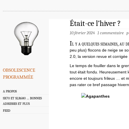
Était-ce l’hiver ?
10 février 2024
1 commentaire
p
I
l y a quelques semaines, au 
peu plus) flocons de neige se son
2.0, la version revue et corrigée
Le temps de fouiller dans le gre
obsolescence
tout était fondu. Heureusement 
programmée
encore et toujours frileux … et
pas rater ce bref passage hivern
A PROPOS
SX70 ET SLR680 … BONNES
ADRESSES ET PLUS
FEED