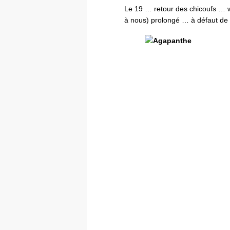
Le 19 … retour des chicoufs … we
à nous) prolongé … à défaut de f