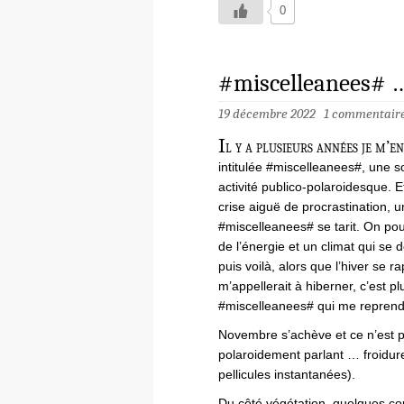
0
#miscelleanees# 
19 décembre 2022
1 commentair
I
l y a plusieurs années je m’en
intitulée #miscelleanees#, une
activité publico-polaroidesque. E
crise aiguë de procrastination, u
#miscelleanees# se tarit. On pour
de l’énergie et un climat qui se d
puis voilà, alors que l’hiver se 
m’appellerait à hiberner, c’est p
#miscelleanees# qui me reprend.
Novembre s’achève et ce n’est pa
polaroidement parlant … froidure
pellicules instantanées).
Du côté végétation, quelques co