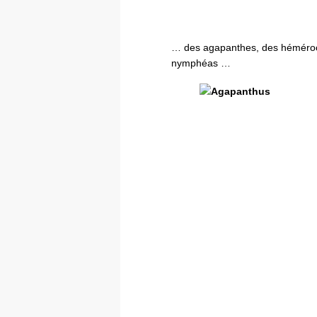
… des agapanthes, des hémérocal
nymphéas …