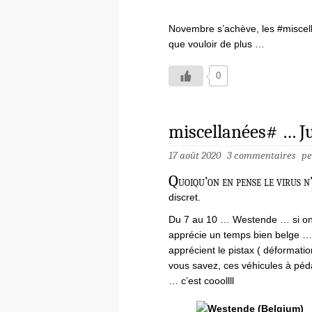
Novembre s’achève, les #miscell
que vouloir de plus …
0
miscellanées# … Ju
17 août 2020
3 commentaires
pe
Q
uoiqu’on en pense le virus n’e
discret.
Du 7 au 10 … Westende … si on 
apprécie un temps bien belge … s
apprécient le pistax ( déformati
vous savez, ces véhicules à péda
… c’est cooollll