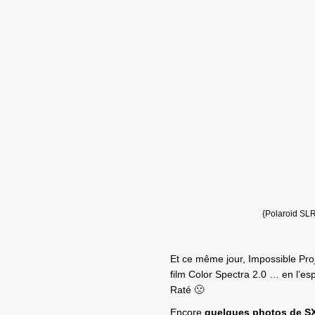
{Polaroid SLR
Et ce même jour, Impossible Proj
film Color Spectra 2.0 … en l’es
Raté 🙁
Encore
quelques photos de SX