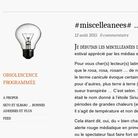
#miscelleanees# … 
12 août 2015
0 commentaire
J
e débutais les miscelléanées 
estival apprécié par les médias e
Pour vous cher(s) lecteur(s) latin
que le
rosa, rosa, rosam …
de no
obsolescence
le terme
canicule
évoque certaine
programmée
pour d’autres, plus terre à terre
sueur transpirée … C’est selon
était le nom donné à l’étoile Sir
A PROPOS
périodes de grandes chaleurs (e
SX70 ET SLR680 … BONNES
il s’agit de température et non de
ADRESSES ET PLUS
FEED
Cela étant dit, oui, du « bien ch
alerte rouge médiatique en prime.
ou le spectateur faut faire fort s