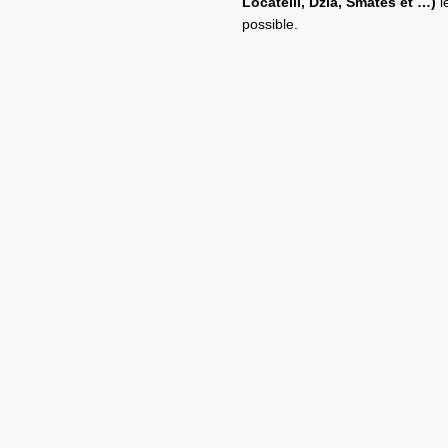
Locatelli, Dzia, Smates et …)
l
possible.