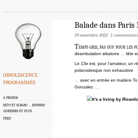
Balade dans Paris
29 novembre 2022
1 commentair
T
emps gris, pas ouf pour les p
déambulation aléatoire … tête en 
Le 13e est, pour l’amateur, un r
polaroidesque non exhaustive
obsolescence
programmée
… avec en entrée en matière To 
Gonzalez …
A PROPOS
SX70 ET SLR680 … BONNES
ADRESSES ET PLUS
FEED