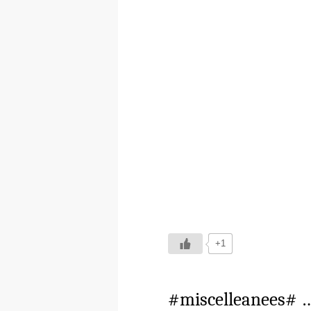
+1
#miscelleanees# …