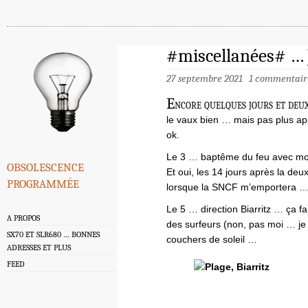
#miscellanées# … J
27 septembre 2021
1 commentair
E
ncore quelques jours et deux
le vaux bien … mais pas plus a
ok.
Le 3 … baptême du feu avec mon 
obsolescence
Et oui, les 14 jours après la de
programmée
lorsque la SNCF m’emportera 
Le 5 … direction Biarritz … ça 
A PROPOS
des surfeurs (non, pas moi … je 
SX70 ET SLR680 … BONNES
couchers de soleil …
ADRESSES ET PLUS
FEED