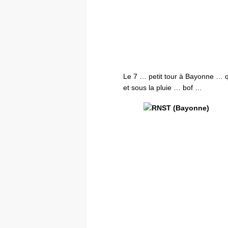
Le 7 … petit tour à Bayonne … q
et sous la pluie … bof …