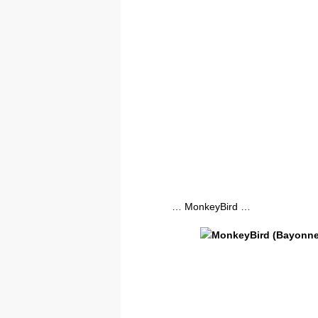
… MonkeyBird …