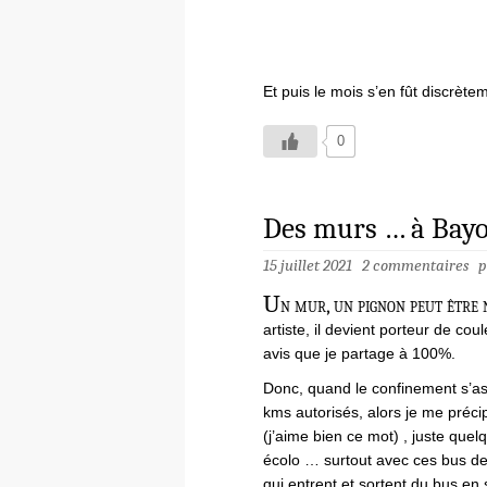
Et puis le mois s’en fût discrète
0
Des murs … à Bay
15 juillet 2021
2 commentaires
p
U
n mur, un pignon peut être n
artiste, il devient porteur de co
avis que je partage à 100%.
Donc, quand le confinement s’ass
kms autorisés, alors je me précip
(j’aime bien ce mot) , juste quel
écolo … surtout avec ces bus de 
qui entrent et sortent du bus en