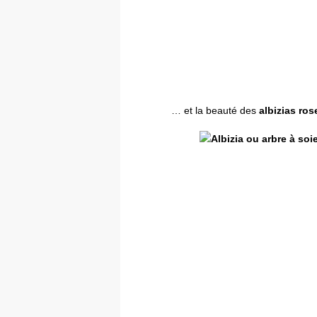
… et la beauté des
albizias ro