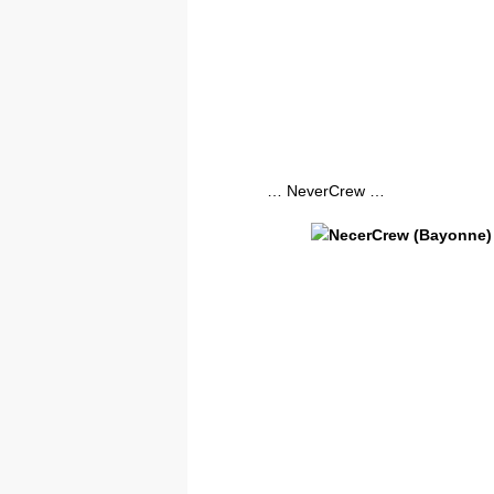
… NeverCrew …