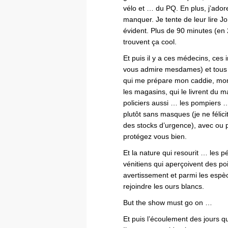
vélo et … du PQ. En plus, j’ador
manquer. Je tente de leur lire J
évident. Plus de 90 minutes (en
trouvent ça cool.
Et puis il y a ces médecins, ces in
vous admire mesdames) et tous
qui me prépare mon caddie, mon f
les magasins, qui le livrent du 
policiers aussi … les pompiers …
plutôt sans masques (je ne félici
des stocks d’urgence), avec ou p
protégez vous bien.
Et la nature qui resourit … les p
vénitiens qui aperçoivent des p
avertissement et parmi les espèc
rejoindre les ours blancs.
But the show must go on …
Et puis l’écoulement des jours q