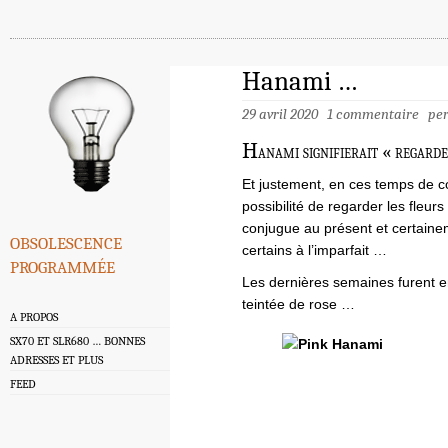
Hanami …
29 avril 2020
1 commentaire
pe
H
anami signifierait « regard
Et justement, en ces temps de co
possibilité de regarder les fleurs
conjugue au présent et certainem
obsolescence
certains à l’imparfait …
programmée
Les dernières semaines furent en
teintée de rose …
A PROPOS
SX70 ET SLR680 … BONNES
ADRESSES ET PLUS
FEED