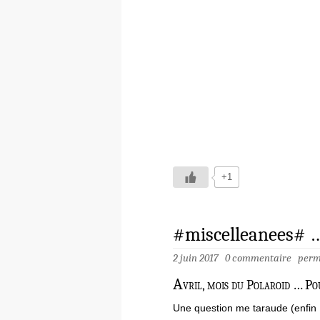
+1
#miscelleanees# …
2 juin 2017
0 commentaire
perm
A
vril, mois du Polaroid … Po
Une question me taraude (enfin 