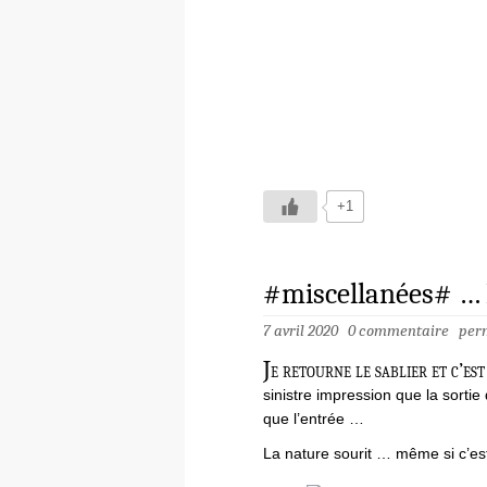
+1
#miscellanées# …
7 avril 2020
0 commentaire
per
J
e retourne le sablier et c’es
sinistre impression que la sorti
que l’entrée …
La nature sourit … même si c’es