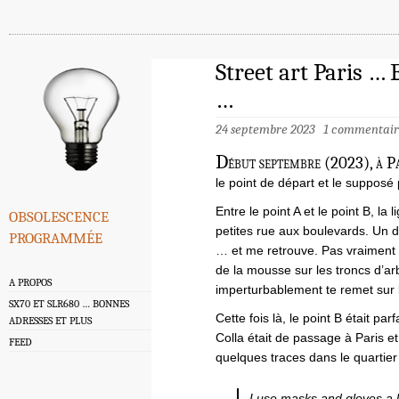
Street art Paris …
…
24 septembre 2023
1 commentair
D
ébut septembre (2023), à P
le point de départ et le supposé
obsolescence
Entre le point A et le point B, la
petites rue aux boulevards. Un dé
programmée
… et me retrouve. Pas vraiment gr
de la mousse sur les troncs d’ar
A PROPOS
imperturbablement te remet sur l
SX70 ET SLR680 … BONNES
Cette fois là, le point B était pa
ADRESSES ET PLUS
Colla était de passage à Paris et
FEED
quelques traces dans le quartie
I use masks and gloves a 