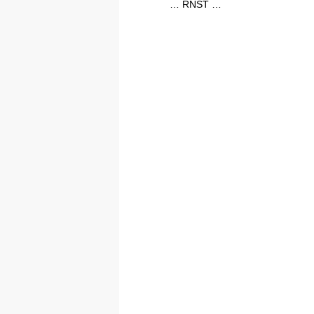
… RNST …