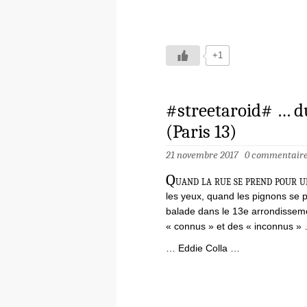
+1
#streetaroid# … d
(Paris 13)
21 novembre 2017
0 commentair
Q
uand la rue se prend pour u
les yeux, quand les pignons se 
balade dans le 13e arrondissem
« connus » et des « inconnus »
… Eddie Colla …