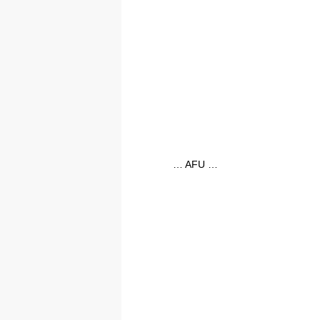
… AFU …