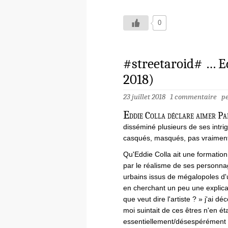
0
#streetaroid# … Edd
2018)
23 juillet 2018
1 commentaire
p
E
ddie Colla déclare aimer Pari
disséminé plusieurs de ses intr
casqués, masqués, pas vraiment
Qu'Eddie Colla ait une formati
par le réalisme de ses personna
urbains issus de mégalopoles d'u
en cherchant un peu une explica
que veut dire l'artiste ? » j'ai d
moi suintait de ces êtres n'en ét
essentiellement/désespérément 