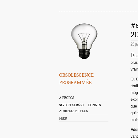
#s
20
23 j
E
dd
plus
vrai
obsolescence
Qu'E
programmée
réal
méga
A PROPOS
expl
SX70 ET SLR680 … BONNES
que 
ADRESSES ET PLUS
qu'i
FEED
mals
Eddi
vand