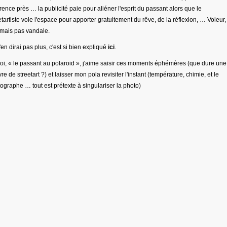
érence près … la publicité paie pour aliéner l'esprit du passant alors que le
etartiste vole l'espace pour apporter gratuitement du rêve, de la réflexion, … Voleur,
 mais pas vandale.
'en dirai pas plus, c'est si bien expliqué
ici
.
oi, « le passant au polaroid », j'aime saisir ces moments éphémères (que dure une
re de streetart ?) et laisser mon pola revisiter l'instant (température, chimie, et le
ographe … tout est prétexte à singulariser la photo)