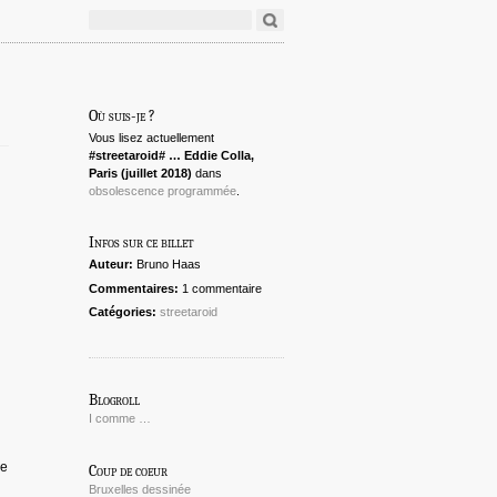
Où suis-je ?
Vous lisez actuellement
#streetaroid# … Eddie Colla,
Paris (juillet 2018)
dans
obsolescence programmée
.
Infos sur ce billet
Auteur:
Bruno Haas
Commentaires:
1 commentaire
Catégories:
streetaroid
Blogroll
I comme …
de
Coup de coeur
Bruxelles dessinée