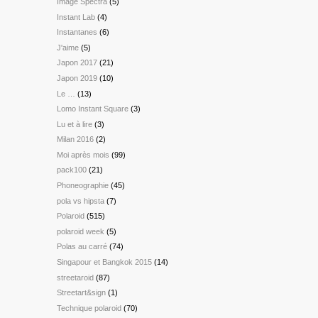
Image Spectra
(5)
Instant Lab
(4)
Instantanes
(6)
J'aime
(5)
Japon 2017
(21)
Japon 2019
(10)
Le …
(13)
Lomo Instant Square
(3)
Lu et à lire
(3)
Milan 2016
(2)
Moi après mois
(99)
pack100
(21)
Phoneographie
(45)
pola vs hipsta
(7)
Polaroid
(515)
polaroid week
(5)
Polas au carré
(74)
Singapour et Bangkok 2015
(14)
streetaroid
(87)
Streetart&sign
(1)
Technique polaroid
(70)