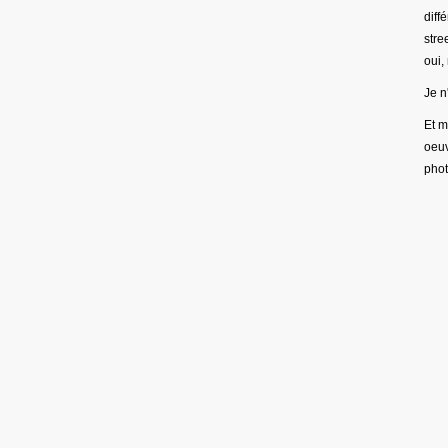
diff
stre
oui,
Je n
Et m
oeuv
phot