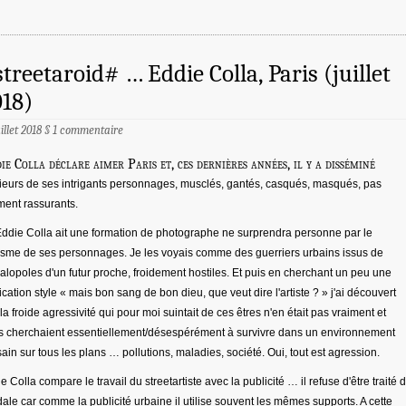
treetaroid# … Eddie Colla, Paris (juillet
18)
uillet 2018
§
1 commentaire
ie Colla déclare aimer Paris et, ces dernières années, il y a disséminé
ieurs de ses intrigants personnages, musclés, gantés, casqués, masqués, pas
ment rassurants.
ddie Colla ait une formation de photographe ne surprendra personne par le
isme de ses personnages. Je les voyais comme des guerriers urbains issus de
lopoles d'un futur proche, froidement hostiles. Et puis en cherchant un peu une
ication style « mais bon sang de bon dieu, que veut dire l'artiste ? » j'ai découvert
la froide agressivité qui pour moi suintait de ces êtres n'en était pas vraiment et
ls cherchaient essentiellement/désespérément à survivre dans un environnement
ain sur tous les plans … pollutions, maladies, société. Oui, tout est agression.
e Colla compare le travail du streetartiste avec la publicité … il refuse d'être traité 
ale car comme la publicité urbaine il utilise souvent les mêmes supports. A cette