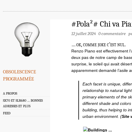
#Pola²# Chi va Pi
12 juillet 2024
0 commentaire
p
… ok, comme joke c’est nul.
Renzo Piano est effectivement l
deux pas de notre camp de base 
surprise, le soleil qui avait dés
obsolescence
apparemment demandé l’asile a
programmée
Each facet is unique, differ
relationship to natural lig
A PROPOS
primary elements of the ski
SX70 ET SLR680 … BONNES
different shade and colors
ADRESSES ET PLUS
building, thus helping to 
FEED
urban environment. (
Site