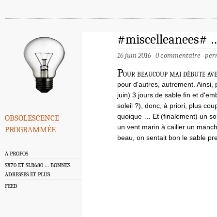
#miscelleanees# 
16 juin 2016
0 commentaire
per
P
our beaucoup mai débute ave
pour d'autres, autrement. Ainsi, 
juin) 3 jours de sable fin et d'
soleil ?), donc, à priori, plus co
obsolescence
quoique … Et (finalement) un so
programmée
un vent marin à cailler un mancho
beau, on sentait bon le sable 
A PROPOS
SX70 ET SLR680 … BONNES
ADRESSES ET PLUS
FEED