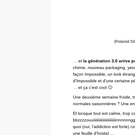
{Polaroid SX
… et
la génération 3.0 arrive 
chimie, nouveau packaging, yes
façon Impossible, un look étran
d'Impossible et d'une certaine 
… et ça c'est cool 🙂
Une deuxième semaine froide, tr
normales saisonnières ? Une en
Et lorsque tout est calme, trop c
bbzzzzouuiiiiiiiiiiiiiiiiiiiiiiiiinn
quoi (oui, l'addiction est forte)
une feuille d'hosta) …