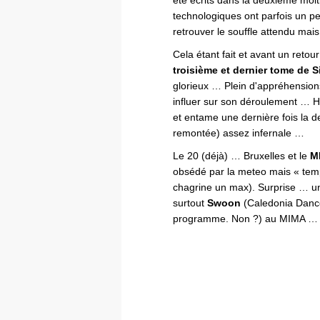
été écrits dans la deuxième moit
technologiques ont parfois un pet
retrouver le souffle attendu mai
Cela étant fait et avant un reto
troisième et dernier tome de S
glorieux … Plein d'appréhensions
influer sur son déroulement … Hé
et entame une dernière fois la 
remontée) assez infernale …
Le 20 (déjà) … Bruxelles et le
M
obsédé par la meteo mais « temps
chagrine un max). Surprise … un 
surtout
Swoon
(Caledonia Dance
programme. Non ?) au MIMA …