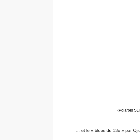
{Polaroid SL
… et le « blues du 13e » par Oji