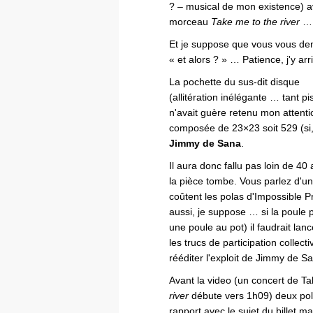
? – musical de mon existence) a
morceau
Take me to the river
…
Et je suppose que vous vous d
« et alors ? » … Patience, j'y arr
La pochette du sus-dit disque
(allitération inélégante … tant pi
n'avait guère retenu mon atten
composée de 23×23 soit 529 (si,
Jimmy de Sana
.
Il aura donc fallu pas loin de 40
la pièce tombe. Vous parlez d'u
coûtent les polas d'Impossible P
aussi, je suppose … si la poule 
une poule au pot) il faudrait la
les trucs de participation collec
rééditer l'exploit de Jimmy de S
Avant la video (un concert de 
river
débute vers 1h09) deux pola
rapport avec le sujet du billet m