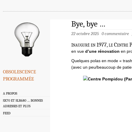
Bye, bye …
22 octobre 2025
0 commentaire
i
nauguré en 1977, le Centre P
en vue
d’une rénovation
en pr
Quelques polas en mode « trashe
(avec un peu/beaucoup de pati
obsolescence
programmée
A PROPOS
SX70 ET SLR680 … BONNES
ADRESSES ET PLUS
FEED