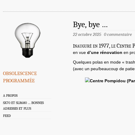
Bye, bye …
22 octobre 2025
0 commentaire
i
nauguré en 1977, le Centre P
en vue
d’une rénovation
en pr
Quelques polas en mode « trashe
(avec un peu/beaucoup de pati
obsolescence
programmée
A PROPOS
SX70 ET SLR680 … BONNES
ADRESSES ET PLUS
FEED