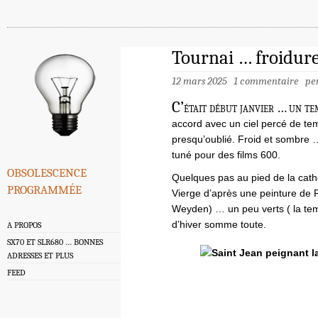
Tournai … froidur
12 mars 2025
1 commentaire
pe
C’
était début janvier … un te
accord avec un ciel percé de tem
presqu’oublié. Froid et sombre 
tuné pour des films 600.
obsolescence
Quelques pas au pied de la cath
programmée
Vierge d’après une peinture de R
Weyden) … un peu verts ( la te
d’hiver somme toute.
A PROPOS
SX70 ET SLR680 … BONNES
ADRESSES ET PLUS
FEED