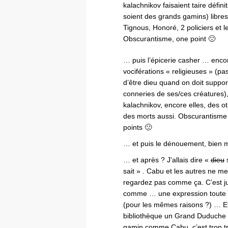
kalachnikov faisaient taire déf
soient des grands gamins) libre
Tignous, Honoré, 2 policiers et 
Obscurantisme, one point 🙁
… puis l’épicerie casher … enco
vociférations « religieuses » (pas
d’être dieu quand on doit suppor
conneries de ses/ces créatures)
kalachnikov, encore elles, des o
des morts aussi. Obscurantisme 
points 🙁
… et puis le dénouement, bien 
… et après ? J’allais dire «
dieu
s
sait » . Cabu et les autres ne me
regardez pas comme ça. C’est jus
comme … une expression toute f
(pour les mêmes raisons ?) … E
bibliothèque un Grand Duduche 
gamin comme Cabu, c’est trop t