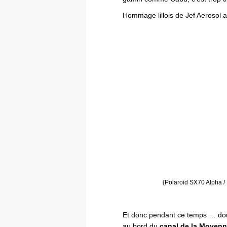
Hommage lillois de Jef Aerosol 
{Polaroid SX70 Alpha /
Et donc pendant ce temps … dou
au bord du
canal de la Moyenn