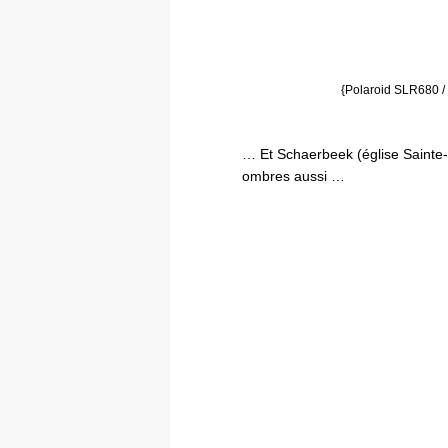
{Polaroid SLR680 /
… Et Schaerbeek (église Sainte-M
ombres aussi …