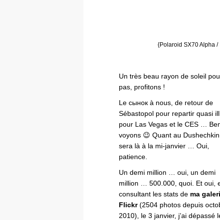
{Polaroid SX70 Alpha /
Un très beau rayon de soleil po
pas, profitons !
Le сынок à nous, de retour de
Sébastopol pour repartir quasi ill
pour Las Vegas et le CES … Be
voyons 😉 Quant au Dushechkin, 
sera là à la mi-janvier … Oui,
patience.
Un demi million … oui, un demi
million … 500.000, quoi. Et oui, 
consultant les stats de
ma galer
Flickr
(2504 photos depuis octo
2010), le 3 janvier, j’ai dépassé 