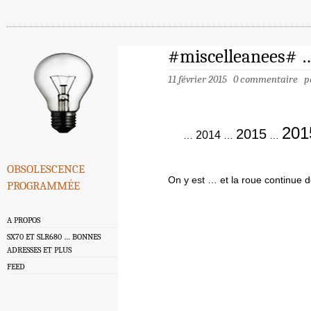
#miscelleanees# …
11 février 2015
0 commentaire
p
201
2015
2014
…
…
…
obsolescence
On y est … et la roue continue 
programmée
A PROPOS
SX70 ET SLR680 … BONNES
ADRESSES ET PLUS
FEED