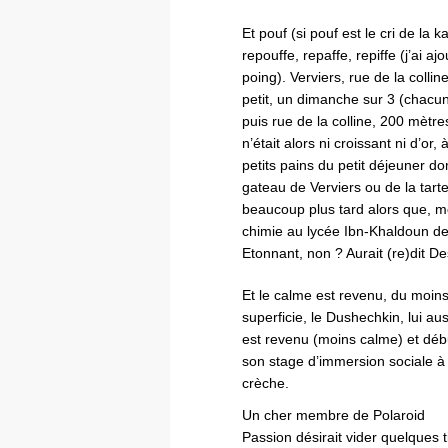
Et pouf (si pouf est le cri de la 
repouffe, repaffe, repiffe (j’ai 
poing). Verviers, rue de la colli
petit, un dimanche sur 3 (chacun
puis rue de la colline, 200 mètre
n’était alors ni croissant ni d’or,
petits pains du petit déjeuner d
gateau de Verviers ou de la tarte
beaucoup plus tard alors que, mo
chimie au lycée Ibn-Khaldoun de
Etonnant, non ? Aurait (re)dit 
Et le calme est revenu, du moin
superficie, le Dushechkin, lui aus
est revenu (moins calme) et déb
son stage d’immersion sociale à 
crèche.
Un cher membre de Polaroid
Passion désirait vider quelques ti