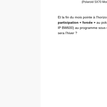
{Polaroid SX70 Mod
Et la fin du mois pointe à l’hori
participation « forcée »
au poka
IP BW600) au programme sous u
sera l’hiver ?