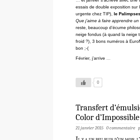
… et janvier s’achève avec une v
essais de double exposition su
urgente chez TIP),
le Palimpse
Que j’aime à faire apprendre un
reste, beaucoup d’écume philoso
neige fondus (à quand la neige t
froid ?), 3 bons numéros à Eur
bon ;-(
Février, j’arrive …
0
Transfert d’émulsi
Color d’Impossible
21 janvier 2015
0 commentaire
I
l y a un peu plus d’un mois, l