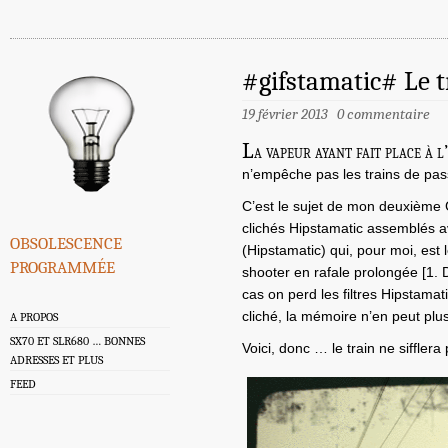
#gifstamatic# Le tra
19 février 2013
0 commentaire
L
a vapeur ayant fait place à l’
n’empêche pas les trains de pas
C’est le sujet de mon deuxième 
clichés Hipstamatic assemblés 
obsolescence
(Hipstamatic) qui, pour moi, est
programmée
shooter en rafale prolongée [1. 
cas on perd les filtres Hipstama
cliché, la mémoire n’en peut plu
A PROPOS
SX70 ET SLR680 … BONNES
Voici, donc … le train ne sifflera
ADRESSES ET PLUS
FEED