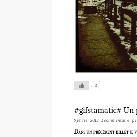
0
#gifstamatic# Un 
9 février 2013
1 commentaire
pe
D
ans un
précédent billet
je v