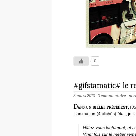
0
#gifstamatic# le r
5 mars 2013
0 commentaire
per
D
ans un
billet précédent
, j’
L’animation (4 clichés) était, je l
Hâtez-vous lentement, et s
Vingt fois sur le métier rem