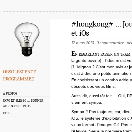
#hongkong# … Jour
et iOs
17 mars 2013
0 commentaire
pe
E
n regardant passer un tram 
la gente bovine) , l’idée m’est
[1. Mignon ? C’est mon avis et j
obsolescence
c’est à dire une petite animation
programmée
En choisissant un combo adéquat
désuets des vieux films.
A PROPOS
Aussi dit, aussi tôt fait … Oui, 
SX70 ET SLR680 … BONNES
vraiment sympa.
ADRESSES ET PLUS
Sympa ? Pas toujours, car, dieu s
FEED
iOS, le système d’exploitation d’
vieux format d’images Gif. Pas m
l’iDevice. Seule la première fra