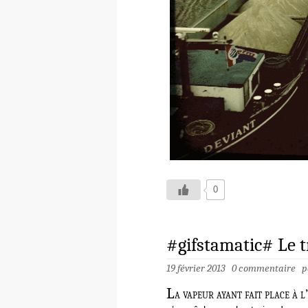
0
#gifstamatic# Le tra
19 février 2013
0 commentaire
p
L
a vapeur ayant fait place à l’