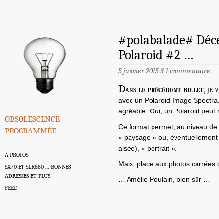
#polabalade# Déc
Polaroid #2 …
5 janvier 2015
§
1 commentaire
D
ans
le précédent billet
, je
avec un Polaroid Image Spectra.
agréable. Oui, un Polaroid peut
obsolescence
Ce format permet, au niveau de 
programmée
« paysage » ou, éventuellement (
aisée), « portrait ».
A PROPOS
Mais, place aux photos carrées
SX70 ET SLR680 … BONNES
ADRESSES ET PLUS
… Amélie Poulain, bien sûr …
FEED