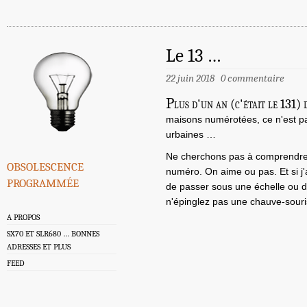
Le 13 …
22 juin 2018
0 commentaire
P
lus d'un an (c'était le 131) 
maisons numérotées, ce n'est p
urbaines …
Ne cherchons pas à comprendre
obsolescence
numéro
. On aime ou pas. Et si j
programmée
de passer sous une échelle ou de 
n'épinglez pas une chauve-sour
A PROPOS
SX70 ET SLR680 … BONNES
ADRESSES ET PLUS
FEED