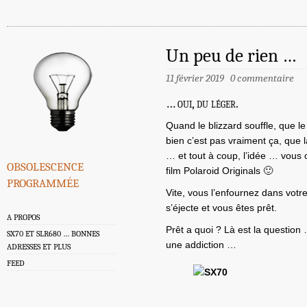
Un peu de rien …
11 février 2019
0 commentaire
… oui, du léger.
Quand le blizzard souffle, que l
bien c’est pas vraiment ça, que 
… et tout à coup, l’idée … vous 
obsolescence
film Polaroid Originals 🙂
programmée
Vite, vous l’enfournez dans votr
s’éjecte et vous êtes prêt.
A PROPOS
Prêt a quoi ? Là est la question 
SX70 ET SLR680 … BONNES
une addiction …
ADRESSES ET PLUS
FEED