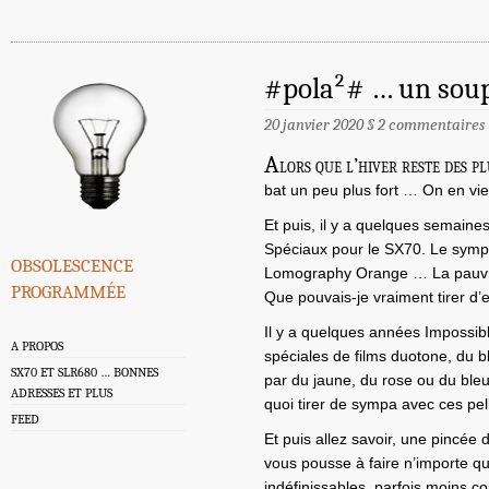
#pola²# … un sou
20 janvier 2020
§
2 commentaires
A
lors que l’hiver reste des pl
bat un peu plus fort … On en vi
Et puis, il y a quelques semaines 
Spéciaux pour le SX70. Le sympat
obsolescence
Lomography Orange … La pauvre, 
programmée
Que pouvais-je vraiment tirer d’e
Il y a quelques années Impossibl
A PROPOS
spéciales de films duotone, du bl
SX70 ET SLR680 … BONNES
par du jaune, du rose ou du ble
ADRESSES ET PLUS
quoi tirer de sympa avec ces pell
FEED
Et puis allez savoir, une pincée 
vous pousse à faire n’importe qu
indéfinissables, parfois moins 