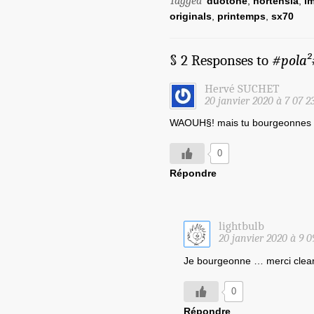
Tagged
duotone
,
hortensia
,
i
originals
,
printemps
,
sx70
§ 2 Responses to
#pola²
Hervé SUCHET
20 janvier 2020 à 7 07 2
WAOUH§! mais tu bourgeonnes 
0
Répondre
lightbulb
20 janvier 2020 à 9 0
Je bourgeonne … merci clearas
0
Répondre